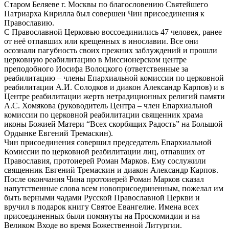
Старом Беляеве г. Москвы по благословению Святейшего
Патриарха Кирилла был совершен Чин присоединения к
Православию.
С Православной Церковью воссоединились 47 человек, ранее
от неё отпавших или крещенных в инославии. Все они
осознали пагубность своих прежних заблуждений и прошли
церковную реабилитацию в Миссионерском центре
преподобного Иосифа Волоцкого (ответственные за
реабилитацию – члены Епархиальной комиссии по церковной
реабилитации А.И. Солодков и диакон Александр Карпов) и в
Центре реабилитации жертв нетрадиционных религий памяти
А.С. Хомякова (руководитель Центра – член Епархиальной
комиссии по церковной реабилитации священник храма
иконы Божией Матери “Всех скорбящих Радость” на Большой
Ордынке Евгений Тремаскин).
Чин присоединения совершил председатель Епархиальной
Комиссии по церковной реабилитации лиц, отпавших от
Православия, протоиерей Роман Марков. Ему сослужили
священник Евгений Тремаскин и диакон Александр Карпов.
После окончания Чина протоиерей Роман Марков сказал
напутственные слова всем новоприсоединенным, пожелал им
быть верными чадами Русской Православной Церкви и
вручил в подарок книгу Святое Евангелие. Имена всех
присоединенных были помянуты на Проскомидии и на
Великом Входе во время Божественной Литургии.