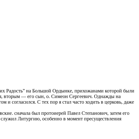
ящих Радость” на Большой Ордынке, прихожанами которой были
я, вторым — его сын, о. Симеон Сергеевич. Однажды на
м и согласился. С тех пор я стал часто ходить в церковь, даже
вские. сначала был протоиерей Павел Степанович, затем его
н служил Литургию, особенно в момент пресуществления