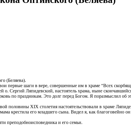
о (Беляева).
свои первые шаги в вере, совершенные им в храме “Всех скорб
й о. Сергий Ляпидевский, настоятель храма, ныне скончавшийс
ковь по праздникам. Это долг перед Богом. Я поразмыслил об это
рвой половины XIX столетия настоятельствовали в храме Ляпиде
мама крестила его младшего сына. Видел я, как благоговейно о
яти преподобноисповедника и его семьи.