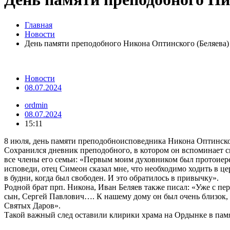
Главная
Новости
День памяти преподобного Никона Оптинского (Беляева)
Новости
08.07.2024
ordmin
08.07.2024
15:11
8 июля, день памяти преподобноисповедника Никона Оптинског
Сохранился дневник преподобного, в котором он вспоминает 
все члены его семьи: «Первым моим духовником был протоиере
исповеди, отец Симеон сказал мне, что необходимо ходить в цер
в будни, когда был свободен. И это обратилось в привычку».
Родной брат прп. Никона, Иван Беляев также писал: «Уже с пе
сын, Сергей Павлович…. К нашему дому он был очень близок, 
Святых Даров».
Такой важный след оставили клирики храма на Ордынке в пам