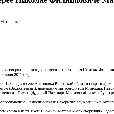
 Матвиенко
енюк совершил панихиду на могиле протоиерея Николая Филиппо
30 июня 2011 года.
 1939 года в селе Антоновка Ровенской области (Украина). 30 
етом (Вахромеевым), нынешним митрополитом Минским, Патриа
оменский Пимен (будущий Патриарх Московский и всея Руси) ру
 благословению Священноначалия окормлял осужденных в Бутырс
лем храма в честь иконы Божией Матери «Всех скорбящих Радост