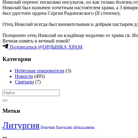
Николай перенес несколько инсультов, но как только болезнь о
Николай был назначен почетным настоятелем храма, а 3 января
был удостоен ордена Сергия Радонежского (II степени).
Отец Николай всегда был внимательным и добрым пастырем дл
Похоронен отец Николай на кладбище недалеко от храма св. Ио
Вечная память и вечный покой!
Подписаться @ОРДЫНКА ХРАМ
Категории
Небесные покровители
(3)
Новости
(495)
Святыни
(7)
Метки
Литургия
Праздник
Рождество
образ и иконы