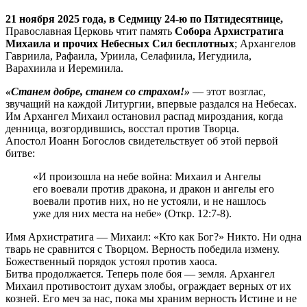
21 ноября 2025 года, в Седмицу 24-ю по Пятидесятнице,
Православная Церковь чтит память
Собора Архистратига
Михаила и прочих Небесных Сил бесплотных
; Архангелов
Гавриила, Рафаила, Уриила, Селафиила, Иегудиила,
Варахиила и Иеремиила.
«Станем добре, станем со страхом!»
— этот возглас,
звучащий на каждой Литургии, впервые раздался на Небесах.
Им Архангел Михаил остановил распад мироздания, когда
денница, возгордившись, восстал против Творца.
Апостол Иоанн Богослов свидетельствует об этой первой
битве:
«И произошла на небе война: Михаил и Ангелы
его воевали против дракона, и дракон и ангелы его
воевали против них, но не устояли, и не нашлось
уже для них места на небе» (Откр. 12:7-8).
Имя Архистратига — Михаил: «Кто как Бог?» Никто. Ни одна
тварь не сравнится с Творцом. Верность победила измену.
Божественный порядок устоял против хаоса.
Битва продолжается. Теперь поле боя — земля. Архангел
Михаил противостоит духам злобы, ограждает верных от их
козней. Его меч за нас, пока мы храним верность Истине и не