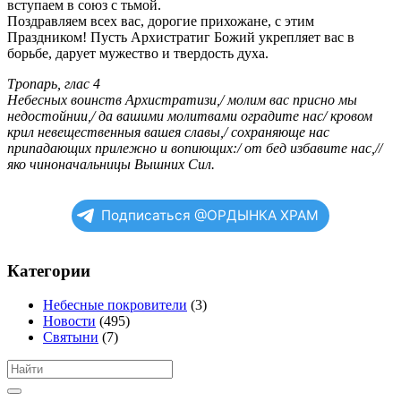
вступаем в союз с тьмой.
Поздравляем всех вас, дорогие прихожане, с этим
Праздником! Пусть Архистратиг Божий укрепляет вас в
борьбе, дарует мужество и твердость духа.
Тропарь, глас 4
Небе‌сных во‌инств Архистрати‌зи,/ мо‌лим вас при‌сно мы
недосто‌йнии,/ да ва‌шими моли‌твами оградите‌ нас/ кро‌вом
крил невеще‌ственныя ва‌шея сла‌вы,/ сохраня‌юще нас
припа‌дающих приле‌жно и вопию‌щих:/ от бед изба‌вите нас,//
я‌ко чинонача‌льницы Вы‌шних Сил.
Подписаться @ОРДЫНКА ХРАМ
Категории
Небесные покровители
(3)
Новости
(495)
Святыни
(7)