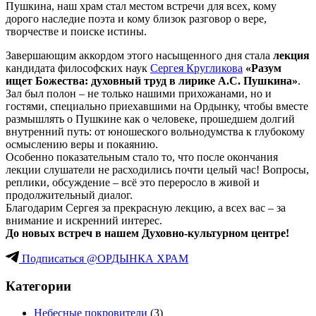
Пушкина, наш храм стал местом встречи для всех, кому
дорого наследие поэта и кому близок разговор о вере,
творчестве и поиске истины.
Завершающим аккордом этого насыщенного дня стала
лекция
кандидата философских наук
Сергея Кругликова
«Разум
ищет Божества: духовный труд в лирике А.С. Пушкина»
.
Зал был полон – не только нашими прихожанами, но и
гостями, специально приехавшими на Ордынку, чтобы вместе
размышлять о Пушкине как о человеке, прошедшем долгий
внутренний путь: от юношеского вольнодумства к глубокому
осмыслению веры и покаянию.
Особенно показательным стало то, что после окончания
лекции слушатели не расходились почти целый час! Вопросы,
реплики, обсуждение – всё это переросло в живой и
продолжительный диалог.
Благодарим Сергея за прекрасную лекцию, а всех вас – за
внимание и искренний интерес.
До новых встреч в нашем Духовно-культурном центре!
Подписаться @ОРДЫНКА ХРАМ
Категории
Небесные покровители
(3)