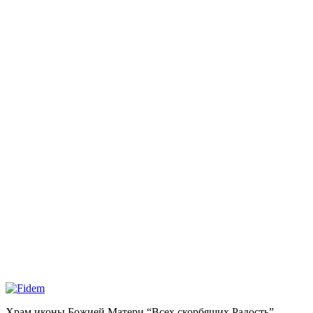
Храм иконы Божией Матери “Всех скорбящих Радость”