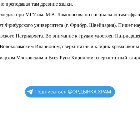
но преподавал там древние языки.
колледжа при МГУ им. М.В. Ломоносова по специальностям «фран
тет Фрибурского университета (г. Фрибур, Швейцария). Пишет на
овского Патриархата. Во внимание к трудам удостоен Патриарше
м Волоколамским Иларионом; сверхштатный клирик храма иконы
триархом Московским и Всея Руси Кириллом; сверхштатный клир
Подписаться @ОРДЫНКА ХРАМ