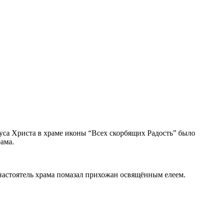
суса Христа в храме иконы “Всех скорбящих Радость” было
ама.
настоятель храма помазал прихожан освящённым елеем.