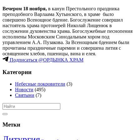
Вечером 18 ноября,
в канун Престольного праздника
преподобного Варлаама Хутынского, в храме было
совершено Всенощное бдение. Богослужение совершил
настоятель храма протоиерей Николай Лищенюк в
сослужении духовенства храма. Богослужебные песнопения
исполнены Московским Синодальным хором под
управлением А.А. Пузакова. За Всенощным бдением были
прочитаны праздничные паремии и совершена лития с
освящением хлебов, пшеницы, вина и елея.
Подписаться @ОРДЫНКА ХРАМ
Категории
Небесные покровители
(3)
Новости
(495)
Святыни
(7)
Метки
Литургия