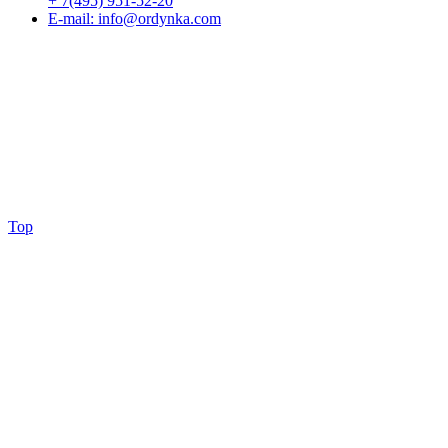
+ 7(495) 951-52-20
E-mail:
info@ordynka.com
Top