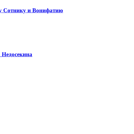
у Сотнику и Вонифатию
а Недосекина