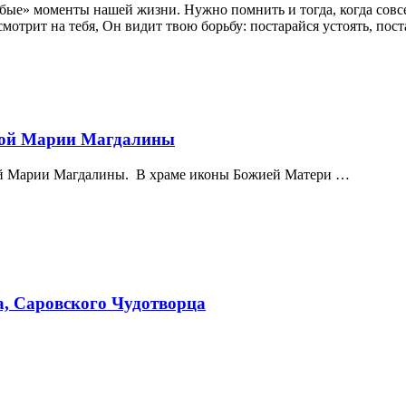
обые» моменты нашей жизни. Нужно помнить и тогда, когда совсем
 смотрит на тебя, Он видит твою борьбу: постарайся устоять, пост
ной Марии Магдалины
ной Марии Магдалины. В храме иконы Божией Матери …
а, Саровского Чудотворца