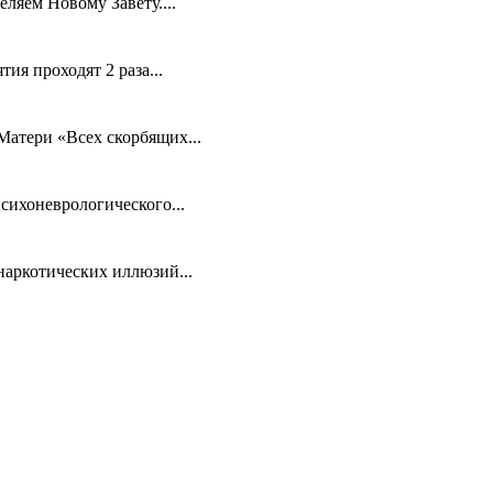
ляем Новому Завету....
ия проходят 2 раза...
атери «Всех скорбящих...
сихоневрологического...
аркотических иллюзий...