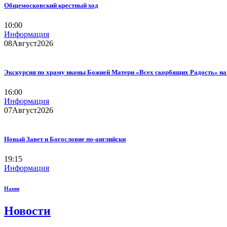
Общемосковский крестный ход
10:00
Информация
08
Август
2026
Экскурсия по храму иконы Божией Матери «Всех скорбящих Радость» н
16:00
Информация
07
Август
2026
Новый Завет и Богословие по-английски
19:15
Информация
Наши
Новости