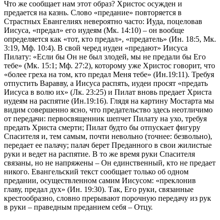
Что же сообщает нам этот образ? Христос осужден и
предается на казнь. Слово «предание» повторяется в
Страстных Евангелиях невероятно часто: Иуда, поцеловав
Иисуса, «предал» его иудеям (Мк. 14:10) – он вообще
определяется как «тот, кто предал», «предатель» (Ин. 18:5, Мк.
3:19, Мф. 10:4). В свой черед иудеи «предают» Иисуса
Пилату: «Если бы Он не был злодей, мы не предали бы Его
тебе» (Мк. 15:1; Мф. 27:2), которому уже Христос говорит, что
«более греха на том, кто предал Меня тебе» (Ин.19:11). Требуя
отпустить Варавву, а Иисуса распять, иудеи просят «предать
Иисуса в волю их» (Лк. 23:25) и Пилат вновь предает Христа
иудеям на распятие (Ин.19:16). Глядя на картину Мостарта мы
видим совершенно ясно, что предательство здесь неотличимо
от передачи: первосвященник шепчет Пилату на ухо, требуя
предать Христа смерти; Пилат будто бы отпускает фигуру
Спасителя и, тем самым, почти невольно (точнее: безвольно),
передает ее палачу; палач берет Преданного в свои жилистые
руки и ведет на распятие. В то же время руки Спасителя
связаны, но не напряжены – Он единственный, кто не предает
никого. Евангельский текст сообщает только об одном
предании, осуществленном самим Иисусом: «преклонив
главу, предал дух» (Ин. 19:30). Так, Его руки, связанные
крестообразно, словно прерывают порочную передачу из рук
в руки – праведным преданием себя – Отцу.