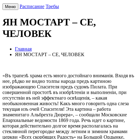
Расписание
Требы
Меню
ЯН МОСТАРТ – СЕ,
ЧЕЛОВЕК
Главная
ЯН МОСТАРТ – СЕ, ЧЕЛОВЕК
«Въ трапезѣ храма есть много достойнаго вниманія. Входя въ
нее, рѣдко не видно толпы народа предъ картиною
изображающею Спасителя предъ судомъ Пилата. При
совершенной простотѣ въ изобрѣтеніи и выполненіи, при
отсутствіи въ ней эффектнаго освѣщенія, – какая
необыкновенная живость! Какъ много говоритъ одна слеза
текущая изъ очей Спасителя! Эта картина – работа
знаменитаго Альбрехта Дюрера», – сообщали Московские
Епархиальные ведомости 1869 года. Речь идет о картине,
которая действительно долгое время располагалась на
стеклянной перегородке между летним и зимним храмами
церкви «Всех скорбящих Радость» на Большой Ордынке,