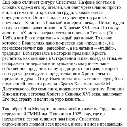
Еще одно отличает фигуру Спасителя. На фоне богатых и
сложных одежд его мучителей, Он одет чрезвычайно просто –
в плащ гиматий, открытый на груди. Складывается
ощущение, что Он и его палачи существуют в разных
временах – Христос в Римской империи I века, а Пилат, иудеи
и слуги первосвященников – в Харлеме XVI века. По слову
апостола «Христос вчера и сегодня и вовеки Тот же» (Евр.
13:8), а вот Его предатели – каждый раз новые. То слово,
которое в Евангелиях дано по-русски как «предание», на
греческом звучит как «paredoken», а на латыни – «tradidit»,
традиция. Всматриваясь в историю предания Христа
распятию, как она дана в Откровении и как, вслед за этим, ее
изображает нидерландский художник, мы узнаем наше
собственное предание, нашу традицию, наш нрав, который
гораздо чаще следует за предательством Христа, чем за
преданием духа – Отцу. Именно эта мысль станет ведущей во
внутренней повести романа «Братья Карамазовы» Ф.М.
Достоевского, без сомнения, видевшего эту картину: Великий
Инквизитор, встречая Христа в Севилье XVI века, заключает
Его под стражу и велит на утро казнить…
Так, образ Яна Мостарта, почитаемый в храме на Ордынке и
переданный ГМИИ им. Пушкина в 1925 году, где он
находится и сегодня, являет нам икону Спасителя,
окруженного людьми всех времен, вновь и вновь предающих