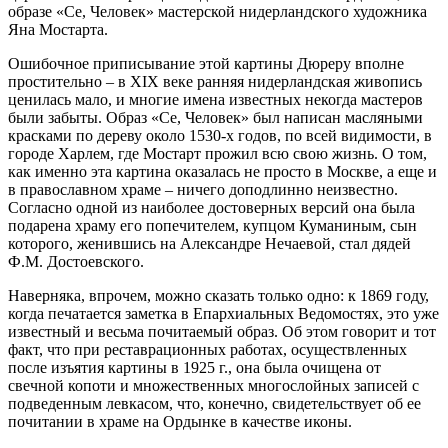
образе «Се, Человек» мастерской нидерландского художника
Яна Мостарта.
Ошибочное приписывание этой картины Дюреру вполне
простительно – в XIX веке ранняя нидерландская живопись
ценилась мало, и многие имена известных некогда мастеров
были забыты. Образ «Се, Человек» был написан масляными
красками по дереву около 1530-х годов, по всей видимости, в
городе Харлем, где Мостарт прожил всю свою жизнь. О том,
как именно эта картина оказалась не просто в Москве, а еще и
в православном храме – ничего доподлинно неизвестно.
Согласно одной из наиболее достоверных версий она была
подарена храму его попечителем, купцом Куманиным, сын
которого, женившись на Александре Нечаевой, стал дядей
Ф.М. Достоевского.
Наверняка, впрочем, можно сказать только одно: к 1869 году,
когда печатается заметка в Епархиальных Ведомостях, это уже
известный и весьма почитаемый образ. Об этом говорит и тот
факт, что при реставрационных работах, осуществленных
после изъятия картины в 1925 г., она была очищена от
свечной копоти и множественных многослойных записей с
подведенным левкасом, что, конечно, свидетельствует об ее
почитании в храме на Ордынке в качестве иконы.