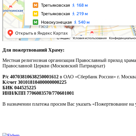
Для пожертвований Храму:
Местная религиозная организация Православный приход храм
Православной Церкви (Московский Патриархат)
Р/с 40703810638250001612
в ОАО «Сбербанк России» г. Москв
К/счет 30101810400000000225
БИК 044525225
ИНН/КПП 7706083570/770601001
В назначении платежа просим Вас указать «Пожертвование на 