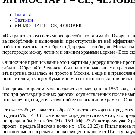
Главная
Святыни
ЯН МОСТАРТ – СЕ, ЧЕЛОВЕК
«Въ трапезѣ храма есть много достойнаго вниманія. Входя въ
въ изобрѣтеніи и выполненіи, при отсутствіи въ ней эффектнаг
работа знаменитаго Альбрехта Дюрера», – сообщали Московские
перегородке между летним и зимним храмами церкви «Всех ско
Ошибочное приписывание этой картины Дюреру вполне простит
забыты. Образ «Се, Человек» был написан масляными красками 
эта картина оказалась не просто в Москве, а еще и в правосла
попечителем, купцом Куманиным, сын которого, женившись на 
Наверняка, впрочем, можно сказать только одно: к 1869 году, к
что при реставрационных работах, осуществленных после изъя
что, конечно, свидетельствует об ее почитании в храме на Орд
Что же сообщает нам этот образ? Христос осужден и предается 
иудеям (Мк. 14:10) – он вообще определяется как «тот, кто пре
не предали бы Его тебе» (Мк. 15:1; Мф. 27:2), которому уже Хри
просят «предать Иисуса в волю их» (Лк. 23:25) и Пилат вновь 
неотличимо от передачи: первосвященник шепчет Пилату на ухо