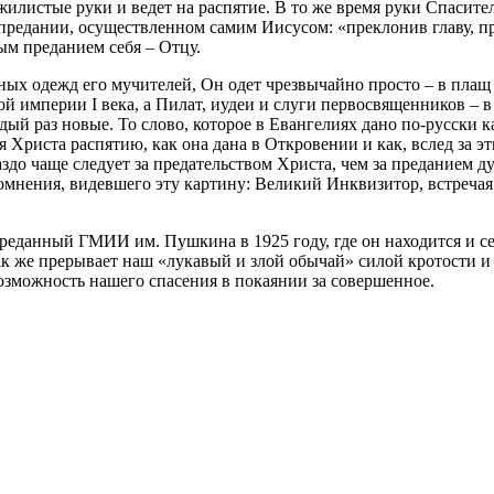
и жилистые руки и ведет на распятие. В то же время руки Спасит
предании, осуществленном самим Иисусом: «преклонив главу, пре
ым преданием себя – Отцу.
ных одежд его мучителей, Он одет чрезвычайно просто – в плащ
й империи I века, а Пилат, иудеи и слуги первосвященников – в
ждый раз новые. То слово, которое в Евангелиях дано по-русски к
ия Христа распятию, как она дана в Откровении и как, вслед за 
здо чаще следует за предательством Христа, чем за преданием д
омнения, видевшего эту картину: Великий Инквизитор, встречая 
ереданный ГМИИ им. Пушкина в 1925 году, где он находится и с
так же прерывает наш «лукавый и злой обычай» силой кротости 
озможность нашего спасения в покаянии за совершенное.