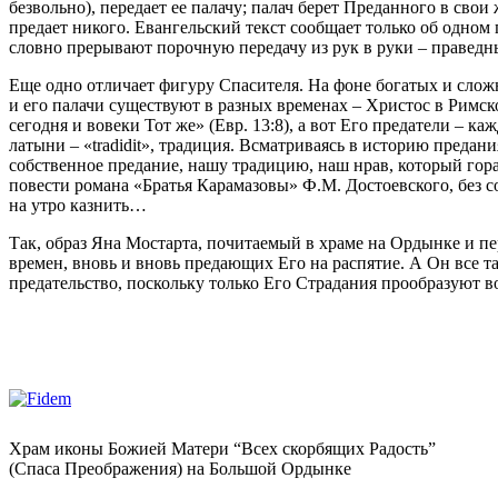
безвольно), передает ее палачу; палач берет Преданного в сво
предает никого. Евангельский текст сообщает только об одном 
словно прерывают порочную передачу из рук в руки – праведн
Еще одно отличает фигуру Спасителя. На фоне богатых и слож
и его палачи существуют в разных временах – Христос в Римско
сегодня и вовеки Тот же» (Евр. 13:8), а вот Его предатели – ка
латыни – «tradidit», традиция. Всматриваясь в историю предан
собственное предание, нашу традицию, наш нрав, который гора
повести романа «Братья Карамазовы» Ф.М. Достоевского, без с
на утро казнить…
Так, образ Яна Мостарта, почитаемый в храме на Ордынке и п
времен, вновь и вновь предающих Его на распятие. А Он все 
предательство, поскольку только Его Страдания прообразуют в
Храм иконы Божией Матери “Всех скорбящих Радость”
(Спаса Преображения) на Большой Ордынке