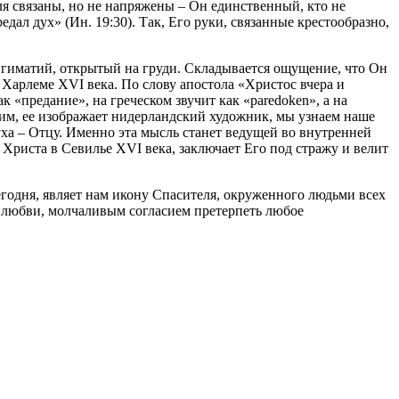
еля связаны, но не напряжены – Он единственный, кто не
дал дух» (Ин. 19:30). Так, Его руки, связанные крестообразно,
 гиматий, открытый на груди. Складывается ощущение, что Он
 Харлеме XVI века. По слову апостола «Христос вчера и
ак «предание», на греческом звучит как «paredoken», а на
этим, ее изображает нидерландский художник, мы узнаем наше
уха – Отцу. Именно эта мысль станет ведущей во внутренней
Христа в Севилье XVI века, заключает Его под стражу и велит
егодня, являет нам икону Спасителя, окруженного людьми всех
и любви, молчаливым согласием претерпеть любое