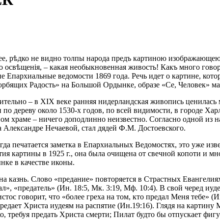
 нее, рѣдко не видно толпы народа предъ картиною изображающе
о освѣщенія, – какая необыкновенная живость! Какъ много говор
 Епархиальные ведомости 1869 года. Речь идет о картине, котор
рбящих Радость» на Большой Ордынке, образе «Се, Человек» ма
ельно – в XIX веке ранняя нидерландская живопись ценилась м
по дереву около 1530-х годов, по всей видимости, в городе Хар
вном храме – ничего доподлинно неизвестно. Согласно одной из 
Александре Нечаевой, стал дядей Ф.М. Достоевского.
огда печатается заметка в Епархиальных Ведомостях, это уже изв
тия картины в 1925 г., она была очищена от свечной копоти и 
ынке в качестве иконы.
на казнь. Слово «предание» повторяется в Страстных Евангелиях
дал», «предатель» (Ин. 18:5, Мк. 3:19, Мф. 10:4). В свой черед 
стос говорит, что «более греха на том, кто предал Меня тебе» (И
предает Христа иудеям на распятие (Ин.19:16). Глядя на картину
, требуя предать Христа смерти; Пилат будто бы отпускает фигу