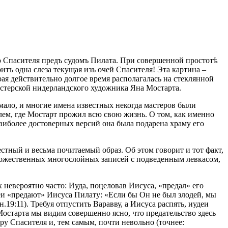
ю Спасителя предъ судомъ Пилата. При совершенной простотѣ
итъ одна слеза текущая изъ очей Спасителя! Эта картина –
ая действительно долгое время располагалась на стеклянной
стерской нидерландского художника Яна Мостарта.
ало, и многие имена известных некогда мастеров были
лем, где Мостарт прожил всю свою жизнь. О том, как именно
наиболее достоверных версий она была подарена храму его
естный и весьма почитаемый образ. Об этом говорит и тот факт,
множественных многослойных записей с подведенным левкасом,
 невероятно часто: Иуда, поцеловав Иисуса, «предал» его
иудеи «предают» Иисуса Пилату: «Если бы Он не был злодей, мы
н.19:11). Требуя отпустить Варавву, а Иисуса распять, иудеи
 Мостарта мы видим совершенно ясно, что предательство здесь
ру Спасителя и, тем самым, почти невольно (точнее: