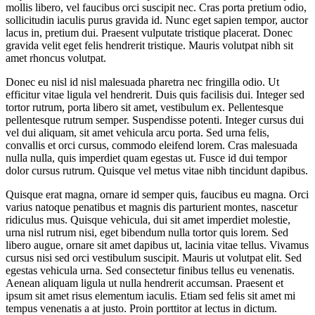
mollis libero, vel faucibus orci suscipit nec. Cras porta pretium odio,
sollicitudin iaculis purus gravida id. Nunc eget sapien tempor, auctor
lacus in, pretium dui. Praesent vulputate tristique placerat. Donec
gravida velit eget felis hendrerit tristique. Mauris volutpat nibh sit
amet rhoncus volutpat.
Donec eu nisl id nisl malesuada pharetra nec fringilla odio. Ut
efficitur vitae ligula vel hendrerit. Duis quis facilisis dui. Integer sed
tortor rutrum, porta libero sit amet, vestibulum ex. Pellentesque
pellentesque rutrum semper. Suspendisse potenti. Integer cursus dui
vel dui aliquam, sit amet vehicula arcu porta. Sed urna felis,
convallis et orci cursus, commodo eleifend lorem. Cras malesuada
nulla nulla, quis imperdiet quam egestas ut. Fusce id dui tempor
dolor cursus rutrum. Quisque vel metus vitae nibh tincidunt dapibus.
Quisque erat magna, ornare id semper quis, faucibus eu magna. Orci
varius natoque penatibus et magnis dis parturient montes, nascetur
ridiculus mus. Quisque vehicula, dui sit amet imperdiet molestie,
urna nisl rutrum nisi, eget bibendum nulla tortor quis lorem. Sed
libero augue, ornare sit amet dapibus ut, lacinia vitae tellus. Vivamus
cursus nisi sed orci vestibulum suscipit. Mauris ut volutpat elit. Sed
egestas vehicula urna. Sed consectetur finibus tellus eu venenatis.
Aenean aliquam ligula ut nulla hendrerit accumsan. Praesent et
ipsum sit amet risus elementum iaculis. Etiam sed felis sit amet mi
tempus venenatis a at justo. Proin porttitor at lectus in dictum.