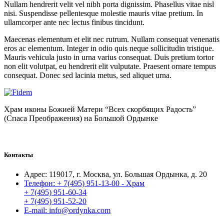
Nullam hendrerit velit vel nibh porta dignissim. Phasellus vitae nisl
nisi. Suspendisse pellentesque molestie mauris vitae pretium. In
ullamcorper ante nec lectus finibus tincidunt.
Maecenas elementum et elit nec rutrum. Nullam consequat venenatis
eros ac elementum. Integer in odio quis neque sollicitudin tristique.
Mauris vehicula justo in urna varius consequat. Duis pretium tortor
non elit volutpat, eu hendrerit elit vulputate. Praesent ornare tempus
consequat. Donec sed lacinia metus, sed aliquet urna.
Храм иконы Божией Матери “Всех скорбящих Радость”
(Спаса Преображения) на Большой Ордынке
Контакты
Адрес:
119017, г. Москва, ул. Большая Ордынка, д. 20
Телефон:
+ 7(495) 951-13-00 - Храм
+ 7(495) 951-60-34
+ 7(495) 951-52-20
E-mail:
info@ordynka.com