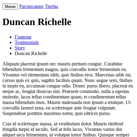
Расписание
Требы
Меню
Duncan Richelle
Главная
Testimonials
Story
Duncan Richelle
Aliquam placerat ipsum nec mauris pretium congue. Curabitur
bibendum fermentum magna, quis convallis tortor fermentum eu.
Vivamus vel elementum nibh, quis finibus eros. Maecenas nibh mi,
cursus quis ex quis, sagittis facilisis quam. Nunc augue sem, finibus
in turpis eu, accumsan congue odio. Donec purus libero, placerat eu
neque ac, feugiat rhoncus nisi. Praesent commodo, nulla a egestas
molestie, lacus tellus condimentum quam, et condimentum tellus
massa bibendum risus. Mauris malesuada non ipsum a tristique. Ut
convallis laoreet urna, eu scelerisque ante feugiat vulputate.
Suspendisse porttitor maximus tortor, quis ultrices purus.
Cras id scelerisque massa, ut vestibulum dolor. Mauris eleifend
fringilla turpis id iaculis. Sed at felis lacus. Vivamus varius dui
aliquet arcu fermentum, ut volutpat tortor finibus. Quisque semper