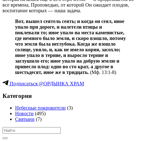
все времена, Проповедью, от которой Он ожидает плодов,
воспитание которых — наша задача.
Вот, вышел сеятель сеять; и когда он сеял, иное
упало при дороге, и налетели птицы и
поклевали то; иное упало на места каменистые,
где немного было земли, и скоро взошло, потому
что земля была неглубока. Когда же взошло
солнце, увяло, и, как не имело корня, засохло;
иное упало в терние, и выросло терние и
заглушило его; иное упало на добрую землю и
принесло плод: одно во сто крат, а другое в
шестьдесят, иное же в тридцать.
(Мф. 13:1-8)
Подписаться @ОРДЫНКА ХРАМ
Категории
Небесные покровители
(3)
Новости
(495)
Святыни
(7)