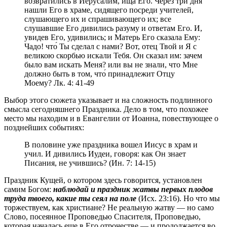
возвратились в Иерусалим, ища Его. Через три дня
нашли Его в храме, сидящего посреди учителей,
слушающего их и спрашивающего их; все
слушавшие Его дивились разуму и ответам Его. И,
увидев Его, удивились; и Матерь Его сказала Ему:
Чадо! что́ Ты сделал с нами? Вот, отец Твой и Я с
великою скорбью искали Тебя. Он сказал им: зачем
было вам искать Меня? или вы не знали, что Мне
должно быть в том, что́ принадлежит Отцу
Моему? Лк. 4: 41-49
Выбор этого сюжета указывает и на сложность подлинного
смысла сегодняшнего Праздника. Дело в том, что похожее
место мы находим и в Евангелии от Иоанна, повествующее о
позднейших событиях:
В половине уже праздника вошел Иисус в храм и
учил. И дивились Иудеи, говоря: как Он знает
Писания, не учившись? (Ин. 7: 14-15)
Праздник Кущей, о котором здесь говорится, установлен
самим Богом:
наблюдай и праздник жатвы первых плодов
труда твоего, какие ты сеял на поле
(Исх. 23:16). Но что мы
торжествуем, как христиане? Не реальную жатву — но само
Слово, посеянное Проповедью Спасителя, Проповедью,
которая началась еще в Его отрочестве — и продолжается во