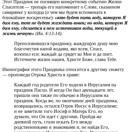
Этот Праздник не посвящен конкретному событию Жизни
Спасителя — тропарь его напоминает о Слове, сказанном
самарянке у колодца (о чем мы будем вспоминать в
ближайшее воскресенье):
«кто будет пить воду, которую Я
дам ему, тот не будет жаждать вовек; но вода, которую Я
дам ему, сделается в нем источником воды, текущей в
жизнь вечную»
(Ин. 4:13-14)
.
Преполовившуся празднику, жаждущую душу мою
благочестия напой водами, яко всем, Спасе,
возопил еси: жаждай да грядет ко Мне и да пиет.
Источниче жизни нашея, Христе Боже, слава Тебе.
Иконография этого Праздника относится к другому сюжету
— проповеди Отрока Христа в храме:
Каждый год родители Его ходили в Иерусалим на
праздник Пасхи. И когда Он был двенадцати лет,
пришли они также по обычаю в Иерусалим на
праздник. Когда же, по окончании дней праздника,
возвращались, остался Отрок Иисус в Иерусалиме;
и не заметили того Иосиф и Матерь Его, но
думали, что Он идет с другими. Пройдя же
дневной путь, стали искать Его между
родственниками и знакомыми и, не найдя Его,