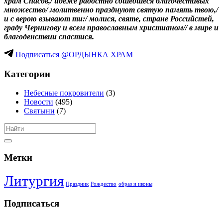
храм Спа‌сов,/ иде‌же ра‌достно соше‌дшеся благочести‌вых
мно‌жество/ моли‌твенно пра‌зднуют святу‌ю па‌мять твою‌,/
и с ве‌рою взыва‌ют ти:/ моли‌ся, свя‌те, стране‌ Росси‌йстей,
гра‌ду Черни‌гову и всем правосла‌вным христиа‌ном// в ми‌ре и
благоде‌нствии спасти‌ся.
Подписаться @ОРДЫНКА ХРАМ
Категории
Небесные покровители
(3)
Новости
(495)
Святыни
(7)
Метки
Литургия
Праздник
Рождество
образ и иконы
Подписаться