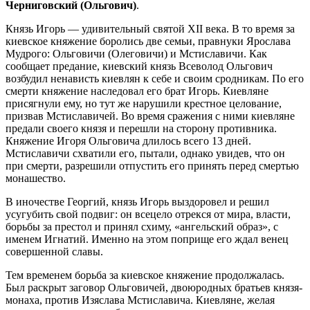
Черниговский (Ольгович)
.
Князь Игорь — удивительный святой XII века. В то время за
киевское княжение боролись две семьи, правнуки Ярослава
Мудрого: Ольговичи (Олеговичи) и Мстиславичи. Как
сообщает предание, киевский князь Всеволод Ольгович
возбудил ненависть киевлян к себе и своим сродникам. По его
смерти княжение наследовал его брат Игорь. Киевляне
присягнули ему, но тут же нарушили крестное целование,
призвав Мстиславичей. Во время сражения с ними киевляне
предали своего князя и перешли на сторону противника.
Княжение Игоря Ольговича длилось всего 13 дней.
Мстиславичи схватили его, пытали, однако увидев, что он
при смерти, разрешили отпустить его принять перед смертью
монашество.
В иночестве Георгий, князь Игорь выздоровел и решил
усугубить свой подвиг: он всецело отрекся от мира, власти,
борьбы за престол и принял схиму, «ангельский образ», с
именем Игнатий. Именно на этом поприще его ждал венец
совершенной славы.
Тем временем борьба за киевское княжение продолжалась.
Был раскрыт заговор Ольговичей, двоюродных братьев князя-
монаха, против Изяслава Мстиславича. Киевляне, желая