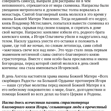
совершить самосуд, выбрали для расправы ни в чем
неповинного, отрекшегося от мира схимника. Напрасны были
увещания митрополита и духовенства: толпа ворвалась в
монастырь. Святой благоверный князь молился в это время у
иконы Божией Матери Умиление. Тогда недавний его недруг,
князь Владимир Мстиславич, попытался вывести схимника из
монастыря, скрывая под своим плащом, и спрятать в доме
свой матери. Напрасно: киевляне избили его, родного брата
киевского князя, а Игоря Ольговича убили и надругались над
телом. Насилу удалось унести его останки и положить в
храме, где той же ночью, по словам летописца, сами собой
«зажгошась свече вси над ним». Это чудо стало лишь первым
знамением нетленной славы святого благоверного князя-
страстотерпца. Вместе с ним особо была прославлена и икона
Богородицы, перед которой святой молился в день своей
кончины: она стала именоваться Игоревской.
В день Ангела настоятеля храма иконы Божией Матери «Всех
скорбящих Радость» на Большой Ордынке протоиерея Игоря
— наши сугубые молитвы перед иконой Божией Матери и к
его небесному покровителю: о мире, благе, долгоденствии и
помощи Божией во всех делах на благо Церкви и Родины.
Наста‌ днесь всечестна‌я па‌мять страстоте‌рпца
благове‌рнаго кня‌зя И‌горя,/ созыва‌ющая лю‌ди в пречестны‌й