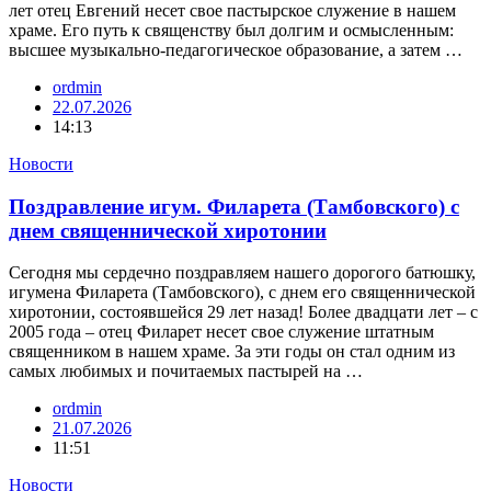
лет отец Евгений несет свое пастырское служение в нашем
храме. Его путь к священству был долгим и осмысленным:
высшее музыкально-педагогическое образование, а затем …
ordmin
22.07.2026
14:13
Новости
Поздравление игум. Филарета (Тамбовского) с
днем священнической хиротонии
Сегодня мы сердечно поздравляем нашего дорогого батюшку,
игумена Филарета (Тамбовского), с днем его священнической
хиротонии, состоявшейся 29 лет назад! Более двадцати лет – с
2005 года – отец Филарет несет свое служение штатным
священником в нашем храме. За эти годы он стал одним из
самых любимых и почитаемых пастырей на …
ordmin
21.07.2026
11:51
Новости