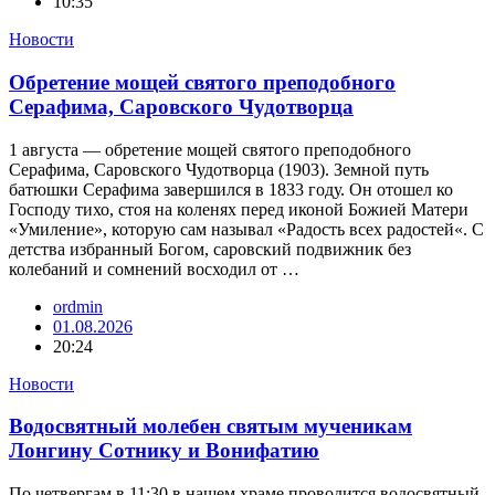
10:35
Новости
Обретение мощей святого преподобного
Серафима, Саровского Чудотворца
1 августа — обретение мощей святого преподобного
Серафима, Саровского Чудотворца (1903). Земной путь
батюшки Серафима завершился в 1833 году. Он отошел ко
Господу тихо, стоя на коленях перед иконой Божией Матери
«Умиление», которую сам называл «Радость всех радостей«. С
детства избранный Богом, саровский подвижник без
колебаний и сомнений восходил от …
ordmin
01.08.2026
20:24
Новости
Водосвятный молебен святым мученикам
Лонгину Сотнику и Вонифатию
По четвергам в 11:30 в нашем храме проводится водосвятный