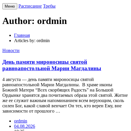
Расписание
Требы
Меню
Author: ordmin
Главная
Articles by: ordmin
Новости
День памяти мироносицы святой
равноапостольной Марии Магдалины
4 августа — день памяти мироносицы святой
равноапостольной Марии Магдалины. В храме иконы
Божией Матери “Всех скорбящих Радость” на Большой
Ордынке хранятся два почитаемых образа этой святой. Житие
же ее служит важным напоминанием всем верующим, сколь
силен Бог, какой славой венчает Он тех, кто верен Ему, вне
зависимости от прошлого …
ordmin
04.08.2026