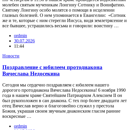
молебен святым мученикам Лонгину Сотнику и Вонифатию.
Святому Лонгину особо молятся о помощи в исцелении
глазных болезней. О нем упоминается в Евангелии: «Сотник
же и те, которые с ним стерегли Иисуса, видя землетрясение и
все бывшее, устрашились весьма и говорили: воистину …
ordmin
30.07.2026
11:44
Новости
Поздравление с юбилеем протодиакона
Вячеслава Недосекина
Сегодня мы сердечно поздравляем с юбилеем нашего
дорогого протодиакона Вячеслава Недосекина! 6 ноября 1990
года в нашем храме Святейшим Патриархом Алексием II он
был рукоположен в сан диакона. С тех пор более двадцати лет
отец Вячеслав верно и благоговейно служил у престола
Божия, украшая своим звучным диаконским гласом ранние
воскресные …
ordmin