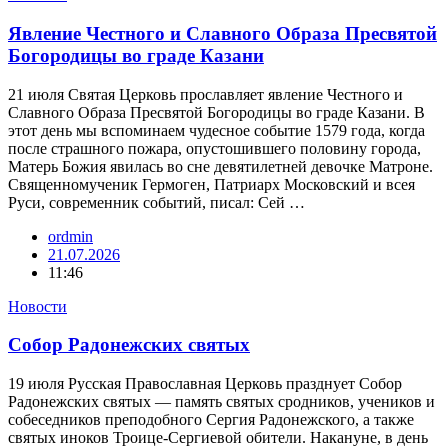
Явление Честного и Славного Образа Пресвятой
Богородицы во граде Казани
21 июля Святая Церковь прославляет явление Честного и
Славного Образа Пресвятой Богородицы во граде Казани. В
этот день мы вспоминаем чудесное событие 1579 года, когда
после страшного пожара, опустошившего половину города,
Матерь Божия явилась во сне девятилетней девочке Матроне.
Священномученик Гермоген, Патриарх Московский и всея
Руси, современник событий, писал: Сей …
ordmin
21.07.2026
11:46
Новости
Собор Радонежских святых
19 июля Русская Православная Церковь празднует Собор
Радонежских святых — память святых сродников, учеников и
собеседников преподобного Сергия Радонежского, а также
святых иноков Троице-Сергиевой обители. Накануне, в день