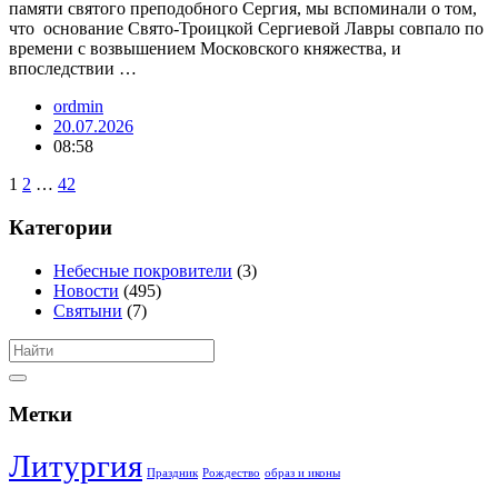
памяти святого преподобного Сергия, мы вспоминали о том,
что основание Свято-Троицкой Сергиевой Лавры совпало по
времени с возвышением Московского княжества, и
впоследствии …
ordmin
20.07.2026
08:58
1
2
…
42
Категории
Небесные покровители
(3)
Новости
(495)
Святыни
(7)
Метки
Литургия
Праздник
Рождество
образ и иконы