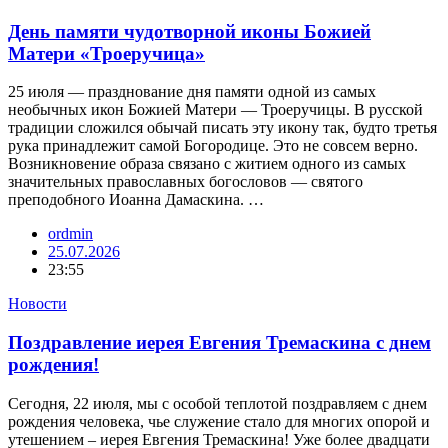
День памяти чудотворной иконы Божией
Матери «Троеручица»
25 июля — празднование дня памяти одной из самых
необычных икон Божией Матери — Троеручицы. В русской
традиции сложился обычай писать эту икону так, будто третья
рука принадлежит самой Богородице. Это не совсем верно.
Возникновение образа связано с житием одного из самых
значительных православных богословов — святого
преподобного Иоанна Дамаскина. …
ordmin
25.07.2026
23:55
Новости
Поздравление иерея Евгения Тремаскина с днем
рождения!
Сегодня, 22 июля, мы с особой теплотой поздравляем с днем
рождения человека, чье служение стало для многих опорой и
утешением – иерея Евгения Тремаскина! Уже более двадцати