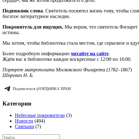
сердца»; мы же хотим продолжать его дело.
Подвижник слова
. Святитель посвятил жизнь тому, чтобы сл
богатое литературное наследие.
Покровитель для ищущих.
Мы верим, что святитель Филарет 
истины.
Мы хотим, чтобы библиотека стала местом, где серьезное и вду
Более подробную информацию
читайте на сайте
.
Ждём вас в библиотеке каждое воскресенье с 12:00 по 16:00.
Портрет митрополита Московского Филарета (1782‒1867)
Шпревич H. Б.
Подписаться @ОРДЫНКА ХРАМ
Категории
Небесные покровители
(3)
Новости
(494)
Святыни
(7)