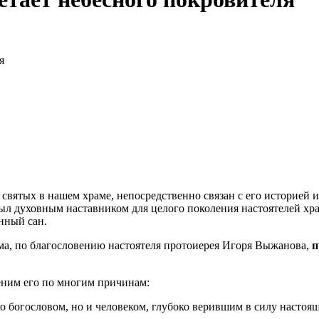
я
святых в нашем храме, непосредственно связан с его историей и
ыл духовным наставником для целого поколения настоятелей хр
нный сан.
ма, по благословению настоятеля протоиерея Игоря Выжанова,
п
еним его по многим причинам:
о богословом, но и человеком, глубоко верившим в силу настоя