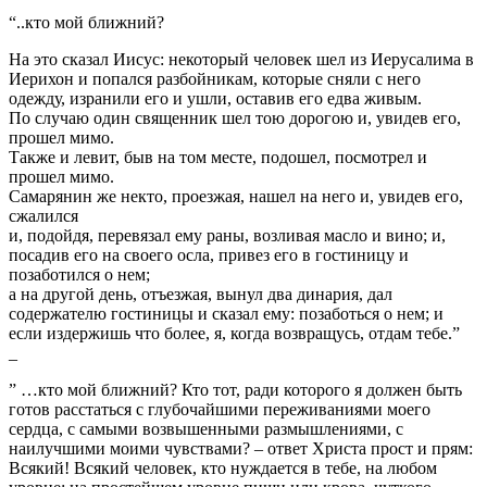
“..кто мой ближний?
На это сказал Иисус: некоторый человек шел из Иерусалима в
Иерихон и попался разбойникам, которые сняли с него
одежду, изранили его и ушли, оставив его едва живым.
По случаю один священник шел тою дорогою и, увидев его,
прошел мимо.
Также и левит, быв на том месте, подошел, посмотрел и
прошел мимо.
Самарянин же некто, проезжая, нашел на него и, увидев его,
сжалился
и, подойдя, перевязал ему раны, возливая масло и вино; и,
посадив его на своего осла, привез его в гостиницу и
позаботился о нем;
а на другой день, отъезжая, вынул два динария, дал
содержателю гостиницы и сказал ему: позаботься о нем; и
если издержишь что более, я, когда возвращусь, отдам тебе.”
_
” …кто мой ближний? Кто тот, ради которого я должен быть
готов расстаться с глубочайшими переживаниями моего
сердца, с самыми возвышенными размышлениями, с
наилучшими моими чувствами? – ответ Христа прост и прям:
Всякий! Всякий человек, кто нуждается в тебе, на любом