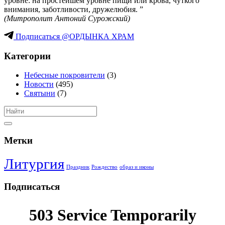
уровне: на простейшем уровне пищи или крова, чуткого
внимания, заботливости, дружелюбия. ”
(Митрополит Антоний Сурожский)
Подписаться @ОРДЫНКА ХРАМ
Категории
Небесные покровители
(3)
Новости
(495)
Святыни
(7)
Метки
Литургия
Праздник
Рождество
образ и иконы
Подписаться