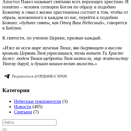
Апостол Павел называет святыми всех верующих христиан. И
понятно – человек сотворен Богом по образу и подобию
Божиему и смысл жизни христианина состоит в том, чтобы от
образа, заложенного в каждом из нас, перейти к подобию
Божию:
«будьте святы, как Отец Ваш Небесный»
, говорится
в Библии.
К святости, по учению Церкви, призван каждый.
«Иже во всем мире мученик Твоих, яко багряницею и виссом
кровьми Церковь Твоя украсившися, теми вопиет Ти Христе
Боже: людем Твоим щедроты Твоя низпосли, мир жительству
Твоему даруй, и душам нашим велию милость.»
Подписаться @ОРДЫНКА ХРАМ
Категории
Небесные покровители
(3)
Новости
(495)
Святыни
(7)