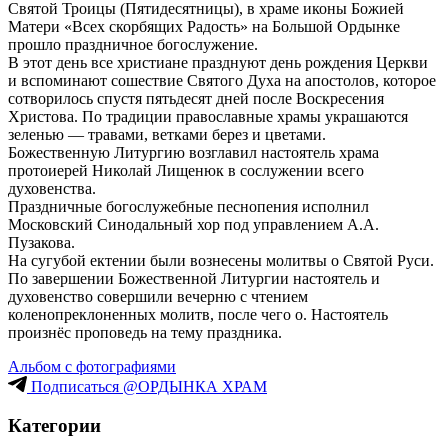
Святой Троицы (Пятидесятницы), в храме иконы Божией
Матери «Всех скорбящих Радость» на Большой Ордынке
прошло праздничное богослужение.
В этот день все христиане празднуют день рождения Церкви
и вспоминают сошествие Святого Духа на апостолов, которое
сотворилось спустя пятьдесят дней после Воскресения
Христова. По традиции православные храмы украшаются
зеленью — травами, ветками берез и цветами.
Божественную Литургию возглавил настоятель храма
протоиерей Николай Лищенюк в сослужении всего
духовенства.
Праздничные богослужебные песнопения исполнил
Московский Синодальный хор под управлением А.А.
Пузакова.
На сугубой ектении были вознесены молитвы о Святой Руси.
По завершении Божественной Литургии настоятель и
духовенство совершили вечерню с чтением
коленопреклоненных молитв, после чего о. Настоятель
произнёс проповедь на тему праздника.
Альбом с фотографиями
Подписаться @ОРДЫНКА ХРАМ
Категории