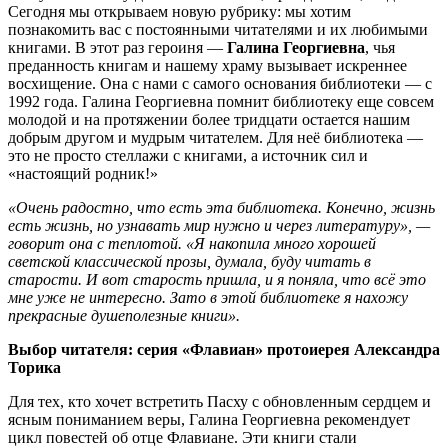
Сегодня мы открываем новую рубрику: мы хотим
познакомить вас с постоянными читателями и их любимыми
книгами. В этот раз героиня —
Галина Георгиевна
, чья
преданность книгам и нашему храму вызывает искреннее
восхищение. Она с нами с самого основания библиотеки — с
1992 года. Галина Георгиевна помнит библиотеку еще совсем
молодой и на протяжении более тридцати остается нашим
добрым другом и мудрым читателем. Для неё библиотека —
это не просто стеллажи с книгами, а источник сил и
«настоящий родник!»
«Очень радостно, что есть эта библиотека. Конечно, жизнь
есть жизнь, но узнавать мир нужно и через литературу», —
говорит она с теплотой. «Я накопила много хорошей
светской классической прозы, думала, буду читать в
старости. И вот старость пришла, и я поняла, что всё это
мне уже не интересно. Зато в этой библиотеке я нахожу
прекрасные душеполезные книги».
Выбор читателя: серия «Флавиан» протоиерея Александра
Торика
Для тех, кто хочет встретить Пасху с обновленным сердцем и
ясным пониманием веры, Галина Георгиевна рекомендует
цикл повестей об отце Флавиане. Эти книги стали