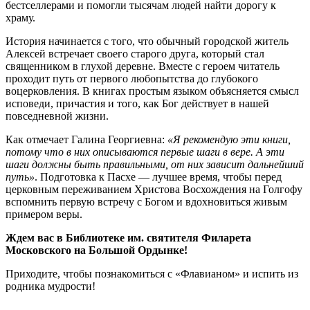
бестселлерами и помогли тысячам людей найти дорогу к
храму.
История начинается с того, что обычный городской житель
Алексей встречает своего старого друга, который стал
священником в глухой деревне. Вместе с героем читатель
проходит путь от первого любопытства до глубокого
воцерковления. В книгах простым языком объясняется смысл
исповеди, причастия и того, как Бог действует в нашей
повседневной жизни.
Как отмечает Галина Георгиевна:
«Я рекомендую эти книги,
потому что в них описываются первые шаги в вере. А эти
шаги должны быть правильными, от них зависит дальнейший
путь»
. Подготовка к Пасхе — лучшее время, чтобы перед
церковным переживанием Христова Восхождения на Голгофу
вспомнить первую встречу с Богом и вдохновиться живым
примером веры.
Ждем вас в Библиотеке им. святителя Филарета
Московского на Большой Ордынке!
Приходите, чтобы познакомиться с «Флавианом» и испить из
родника мудрости!