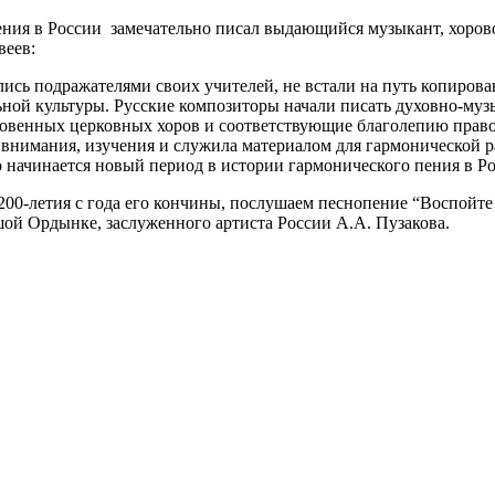
ения в России
замечательно писал выдающийся музыкант, хорово
веев:
ались подражателями своих учителей, не встали на путь копиров
льной культуры. Русские композиторы начали писать духовно-му
овенных церковных хоров и соответствующие благолепию право
 внимания, изучения и служила материалом для гармонической 
начинается новый период в истории гармонического пения в Ро
е 200-летия с года его кончины, послушаем песнопение “Воспой
шой Ордынке, заслуженного артиста России А.А. Пузакова.