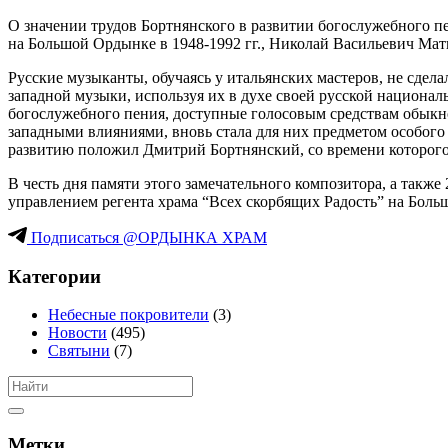
О значении трудов Бортнянского в развитии богослужебного п
на Большой Ордынке в 1948-1992 гг., Николай Васильевич Мат
Русские музыканты, обучаясь у итальянских мастеров, не сдел
западной музыки, используя их в духе своей русской национа
богослужебного пения, доступные голосовым средствам обыкн
западными влияниями, вновь стала для них предметом особого
развитию положил Дмитрий Бортнянский, со времени которого 
В честь дня памяти этого замечательного композитора, а такж
управлением регента храма “Всех скорбящих Радость” на Боль
Подписаться @ОРДЫНКА ХРАМ
Категории
Небесные покровители
(3)
Новости
(495)
Святыни
(7)
Метки