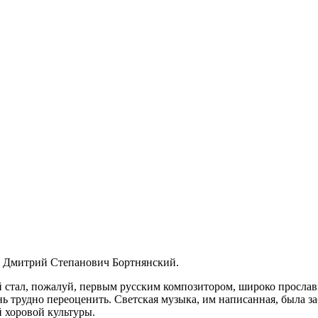
р Дмитрий Степанович Бортнянский.
 стал, пожалуй, первым русским композитором, широко прослав
нь трудно переоценить. Светская музыка, им написанная, была з
й хоровой культуры.