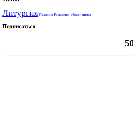
Литургия
Праздник
Рождество
образ и иконы
Подписаться