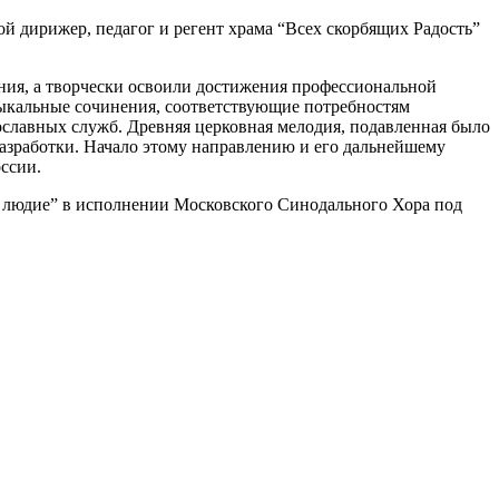
й дирижер, педагог и регент храма “Всех скорбящих Радость”
ания, а творчески освоили достижения профессиональной
зыкальные сочинения, соответствующие потребностям
славных служб. Древняя церковная мелодия, подавленная было
разработки. Начало этому направлению и его дальнейшему
ссии.
те людие” в исполнении Московского Синодального Хора под