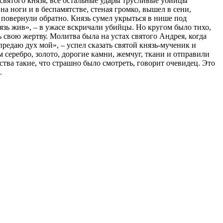
 святого князя, все остальные удары трусливые убийцы
а ноги и в беспамятстве, стеная громко, вышел в сени,
 повернули обратно. Князь сумел укрыться в нише под
язь жив», – в ужасе вскричали убийцы. Но кругом было тихо,
 свою жертву. Молитва была на устах святого Андрея, когда
редаю дух мой», – успел сказать святой князь-мученик и
серебро, золото, дорогие камни, жемчуг, ткани и отправили
тва такие, что страшно было смотреть, говорит очевидец. Это
.