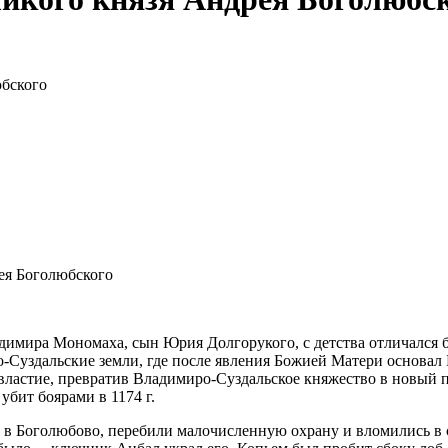
юбского
рея Боголюбского
имира Мономаха, сын Юрия Долгорукого, с детства отличался бла
Суздальские земли, где после явления Божией Матери основал
овластие, превратив Владимиро-Суздальское княжество в новый
бит боярами в 1174 г.
 Боголюбово, перебили малочисленную охрану и вломились в се