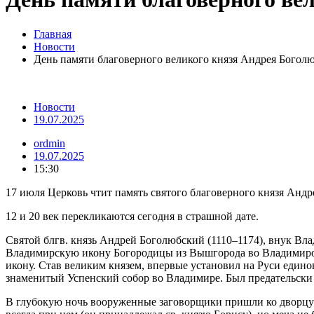
Главная
Новости
День памяти благоверного великого князя Андрея Богол
Новости
19.07.2025
ordmin
19.07.2025
15:30
17 июля Церковь чтит память святого благоверного князя Анд
12 и 20 век перекликаются сегодня в страшной дате.
Святой блгв. князь Андрей Боголюбский (1110–1174), внук Влад
Владимирскую икону Богородицы из Вышгорода во Владимиро-
икону. Став великим князем, впервые установил на Руси един
знаменитый Успенский собор во Владимире. Был предательски у
В глубокую ночь вооруженные заговорщики пришли ко дворцу в