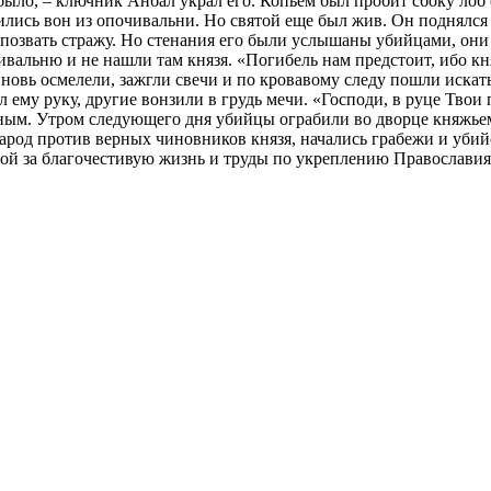
 было, – ключник Анбал украл его. Копьем был пробит сбоку лоб
лись вон из опочивальни. Но святой еще был жив. Он поднялся н
 позвать стражу. Но стенания его были услышаны убийцами, они
вальню и не нашли там князя. «Погибель нам предстоит, ибо кн
новь осмелели, зажгли свечи и по кровавому следу пошли искать
му руку, другие вонзили в грудь мечи. «Господи, в руце Твои п
нным. Утром следующего дня убийцы ограбили во дворце княжьем 
арод против верных чиновников князя, начались грабежи и убийс
той за благочестивую жизнь и труды по укреплению Православия