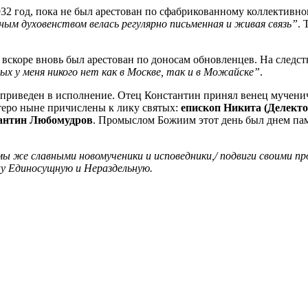
32 год, пока не был арестован по сфабрикованному коллективно
нным духовенством велась регулярно письменная и живая связь”
.
вскоре вновь был арестован по доносам обновленцев. На следст
ых у меня никого нет как в Москве, так и в Можайске”
.
приведен в исполнение. Отец Константин принял венец мучениче
теро ныне причислены к лику святых:
епископ Никита (Делекто
тантин Любомудров
. Промыслом Божиим этот день был днем пам
мы же славными новомученики и исповедники,/ подвиги своими п
цу Единосущную и Нераздельную.