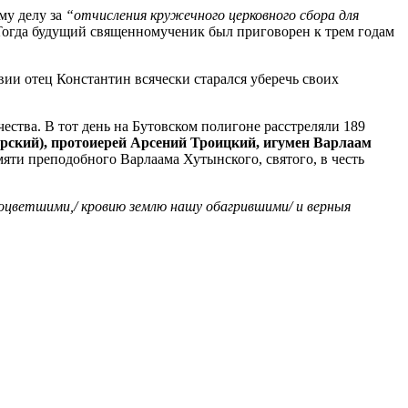
му делу за
“отчисления кружечного церковного сбора для
 Тогда будущий священномученик был приговорен к трем годам
вии отец Константин всячески старался уберечь своих
ства. В тот день на Бутовском полигоне расстреляли 189
рский), протоиерей Арсений Троицкий, игумен Варлаам
яти преподобного Варлаама Хутынского, святого, в честь
роцветшими,/ кровию землю нашу обагрившими/ и верныя