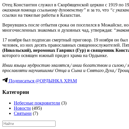
Отец Константин служил в Скорбященской церкви с 1919 по 19
оказания помощи ссыльному духовенству”
и за то, что
“с указа
ссылки на тяжелые работы в Казахстан.
Вернувшись после отбытия срока он поселился в Можайске, но 
многочисленных знакомых и духовных чад, утверждая:
“знаком
17 ноября был подписан смертный приговор. 19 ноября он был 
человек, из них десять православных священнослужителей. Пя
(Никольский), иеромонах Гавриил (Гур) и священник Конс
которого освящен южный придел храма на Ордынке.
Инии языцы мудростию хвалятся,/ инии богатством и силою,/ 
прославляти научившими/ Отца и Сына и Святаго Духа,/ Трои
Подписаться @ОРДЫНКА ХРАМ
Категории
Небесные покровители
(3)
Новости
(495)
Святыни
(7)