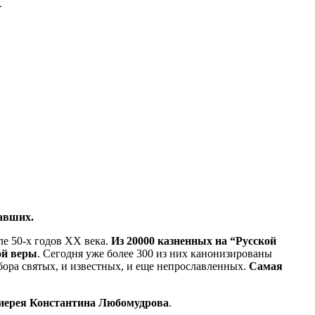
авших.
ле 50-х годов XX века.
Из 20000 казненных на “Русской
ой веры
. Сегодня уже более 300 из них канонизированы
бора святых, и известных, и еще непрославленных.
Самая
иерея Константина Любомудрова
.