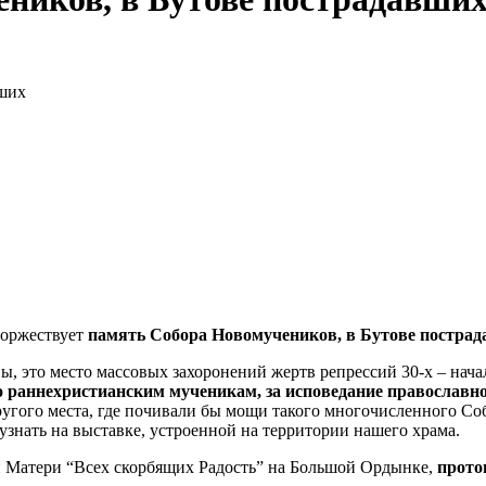
вших
торжествует
память Собора Новомучеников, в Бутове пострад
ы, это место массовых захоронений жертв репрессий 30-х – нача
о раннехристианским мученикам, за исповедание православн
угого места, где почивали бы мощи такого многочисленного Со
узнать на выставке, устроенной на территории нашего храма.
й Матери “Всех скорбящих Радость” на Большой Ордынке,
прото