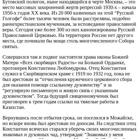
Бутовский полигон, ныне находящийся в черте Москвы, – это
место массовых захоронений жертв репрессий 1930-х – начала
1950-х годов XX века. Из 20 000 казненных на этой “Русской
Голгофе” более тысячи человек были расстреляны, подобно
раннехристианским мученикам, за исповедание православной
веры. Сегодня уже более 300 из них канонизированы Русской
Православной Церковью. На территории России нет другого
места, где почивали бы мощи столь многочисленного Собора
святых.
Совершился там и подвиг настоятеля храма иконы Божией
Матери «Всех скорбящих Радость» на Большой Ордынке,
протоиерея Константина Любомудрова. Отец Константин
служил в Скорбященском храме с 1919 по 1932 год, пока не
был арестован за “отчисления кружечного церковного сбора
для оказания помощи ссыльному духовенству” и за
“регулярную письменную и живую связь с указанным
духовенством”. Тогда будущий священномученик был
приговорен к трем годам ссылки на тяжелые работы в
Казахстан.
Вернувшись после отбытия срока, он поселился в Можайске,
но вскоре вновь был арестован по доносам. На следствии отец
Константин всячески старался уберечь своих многочисленных
знакомых и духовных чад, утверждая: “Знакомых у меня