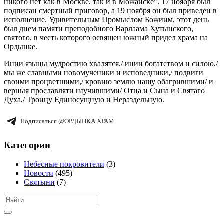
никого нет как в Москве, так и в Можайске”. 17 ноября был
подписан смертный приговор, а 19 ноября он был приведен в
исполнение. Удивительным Промыслом Божиим, этот день
был днем памяти преподобного Варлаама Хутынского,
святого, в честь которого освящен южный придел храма на
Ордынке.
Инии языцы мудростию хвалятся,/ инии богатством и силою,/
мы же славными новомученики и исповедники,/ подвиги
своими процветшими,/ кровию землю нашу обагрившими/ и
верныя прославляти научившими/ Отца и Сына и Святаго
Духа,/ Троицу Единосущную и Нераздельную.
Подписаться @ОРДЫНКА ХРАМ
Категории
Небесные покровители
(3)
Новости
(495)
Святыни
(7)