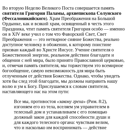
Во вторую Неделю Великого Поста совершается память
святителя Григория Паламы, архиепископа Солунского
(Фессалоникийского
). Храм Преображения на Большой
Ордынке, как и всякий храм, освященный в честь этого
Праздника, чтит память святителя Григория особо — именно
он в XIV веке учил о том что Фаворский Свет, Свет
Преображения — это нетварное сияние Божества, реально
доступное человеку в обожении, к которому поистине
призван каждый во Христе Иисусе. Учение святителя о
Божественной энергии, реальном действии благодати и
общении с ней мира, было принято Православной церковью,
и, отмечая память святителя, мы торжествуем это всемирное
богообщение, самую невозможность для мира быть
отлученным от действия Божества. Однако, чтобы увидеть
хотя бы след этой благодати, мы должны направить нашу
волю и ум к Богу. Прислушаемся к словам святителя,
наставляющего нас на этом пути:
Все мы, противостоя
«закону греха»
(Рим. 8:2),
изгоняем его из тела, вселяем ум управителем в
телесный дом и устанавливаем с его помощью
должный закон для каждой способности души и
для каждого телесного органа: чувствам велим,
что и насколько им воспринимать — действие