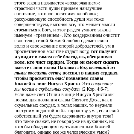
этого закона называется «воздержанием»;
страстной части души придаем наилучшее
состояние, которое носит имя «любовь»;
рассуждающую способность души мы тоже
совершенствуем, выгоняя все, что мешает мысли
стремиться к Богу, и этот раздел умного закона
именуем «трезвением». Кто воздержанием очистит
свое тело, силой Божией любви сделает свою
волю и свое желание опорой добродетелей, ум в
просветленной молитве отдаст Богу,
тот получит
и увидит в самом себе благодать, обещанную
всем, кто чист сердцем. Тогда он сможет сказать
вместе с апостолом Павлом:
«Бог, велевший из
тьмы воссиять свету,
воссиял в наших сердцах,
чтобы просветить /нас/ познанием славы
Божией в лице Иисуса Христа
. Это
сокровищ
е
мы носим
в скудельных сосудах»
(2 Кор. 4:6-7).
Если даже свет Отчий в лице Иисуса Христа мы
носим, для познания славы Святого Духа, как в
скудельных сосудах, в телах наших, то неужели
поступим недостойно благородству ума, если свой
собственный ум будем сдерживать внутри тела?
Кто такое скажет, не говоря уже из духовных, но
хотя бы обладающих пусть лишенным Божией
благодати, однако все же человеческим умом?