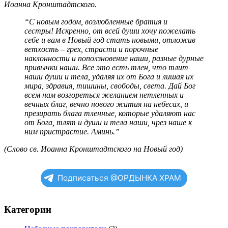
Иоанна Кронштадтского.
“С новым годом, возлюбленные братия и
сестры!
Искренно, от всей души хочу
пожелать
себе и вам в Новый год
стать новыми, отложив
ветхость – грех, страсти и порочные
наклонности и поползновение наши, разные дурные
привычки наши. Все это есть тлен, что тлит
наши души и тела, удаляя их от Бога и лишая их
мира, здравия, тишины, свободы, света.
Дай Бог
всем нам возгореться желанием нетленных и
вечных благ, вечно нового жития на небесах, и
презирать блага тленные, которые удаляют нас
от Бога, тлят и души и тела наши, чрез наше к
ним пристрастие. Аминь.”
(Слово св. Иоанна Кронштадтского на Новый год)
Подписаться @ОРДЫНКА ХРАМ
Категории