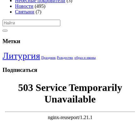
Небесные покровители
(3)
Новости
(495)
Святыни
(7)
Метки
Литургия
Праздник
Рождество
образ и иконы
Подписаться