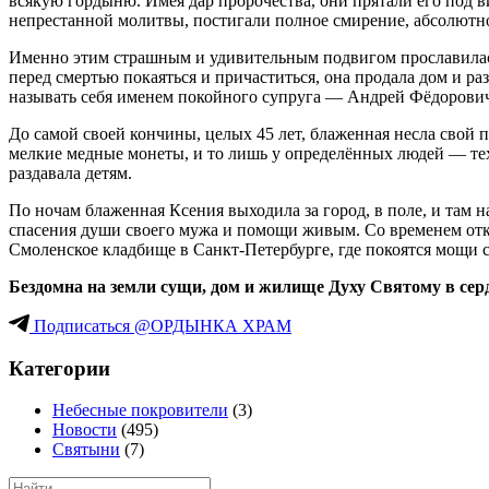
всякую гордыню. Имея дар пророчества, они прятали его под в
непрестанной молитвы, постигали полное смирение, абсолютно 
Именно этим страшным и удивительным подвигом прославилась
перед смертью покаяться и причаститься, она продала дом и ра
называть себя именем покойного супруга — Андрей Фёдорович.
До самой своей кончины, целых 45 лет, блаженная несла свой п
мелкие медные монеты, и то лишь у определённых людей — тех
раздавала детям.
По ночам блаженная Ксения выходила за город, в поле, и там 
спасения души своего мужа и помощи живым. Со временем откр
Смоленское кладбище в Санкт-Петербурге, где покоятся мощи 
Бездомна на земли сущи, дом и жилище Духу Святому в серд
Подписаться @ОРДЫНКА ХРАМ
Категории
Небесные покровители
(3)
Новости
(495)
Святыни
(7)