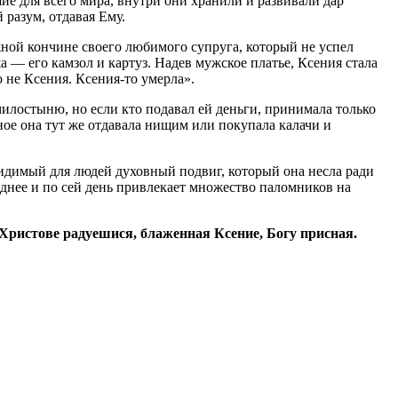
е для всего мира, внутри они хранили и развивали дар
 разум, отдавая Ему.
ой кончине своего любимого супруга, который не успел
а — его камзол и картуз. Надев мужское платье, Ксения стала
не Ксения. Ксения-то умерла».
милостыню, но если кто подавал ей деньги, принимала только
ое она тут же отдавала нищим или покупала калачи и
видимый для людей духовный подвиг, который она несла ради
днее и по сей день привлекает множество паломников на
 Христове радуешися, блаженная Ксение, Богу присная.