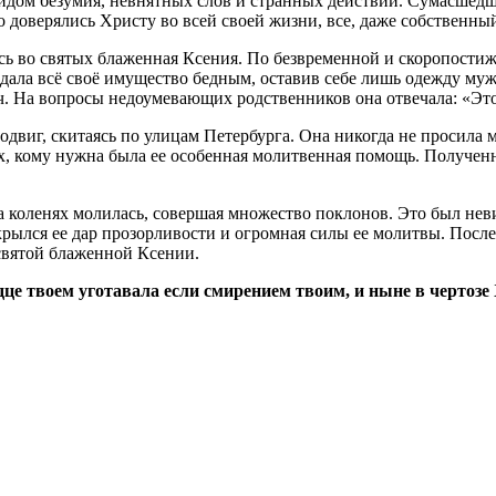
идом безумия, невнятных слов и странных действий. Сумасшедши
доверялись Христу во всей своей жизни, все, даже собственный
 во святых блаженная Ксения. По безвременной и скоропостижн
здала всё своё имущество бедным, оставив себе лишь одежду муж
 На вопросы недоумевающих родственников она отвечала: «Это 
одвиг, скитаясь по улицам Петербурга. Она никогда не просила 
, кому нужна была ее особенная молитвенная помощь. Полученн
на коленях молилась, совершая множество поклонов. Это был не
ылся ее дар прозорливости и огромная силы ее молитвы. После
святой блаженной Ксении.
це твоем уготавала если смирением твоим, и ныне в чертозе