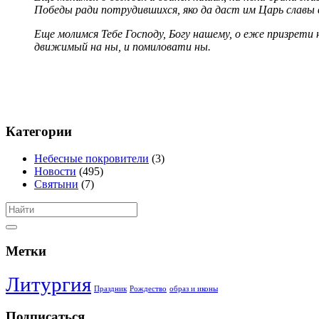
Победы ради потрудившихся, яко да даст им Царь славы в
Еще молимся Тебе Господу, Богу нашему, о еже призрети 
движимый на ны, и помиловати ны.
Категории
Небесные покровители
(3)
Новости
(495)
Святыни
(7)
Метки
Литургия
Праздник
Рождество
образ и иконы
Подписаться