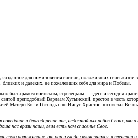
е, созданное для поминовения воинов, положивших свои жизни 
 близких и далеких, не пожалевших себя для мира и Победы.
ьно был храмом воинским, стрелецким — здесь и сегодня храни
святой преподобный Варлаам Хутынский, престол в честь которо
ожией Матери Бог и Господь наш Иисус Христос ниспослал Веч
поведание и благодарение нас, недостойных рабов Своих, яко и
доша нас врази наши, явил есть нам спасение Свое.
нь свою положивших, от ран и глада скончавшихся, в пленении и 