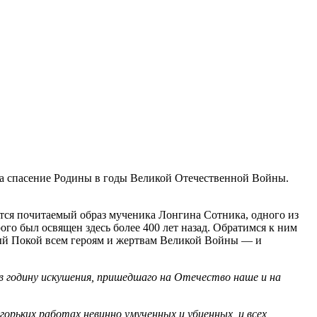
за спасение Родины в годы Великой Отечественной Войны.
тся почитаемый образ мученика Лонгина Сотника, одного из
го был освящен здесь более 400 лет назад. Обратимся к ним
ный Покой всем героям и жертвам Великой Войны — и
 в годину искушения, пришедшаго на Отечество наше и на
горьких работах невинно умученных и убиенных, и всех