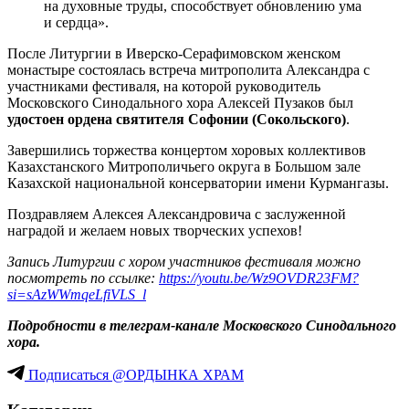
на духовные труды, способствует обновлению ума
и сердца».
После Литургии в Иверско-Серафимовском женском
монастыре состоялась встреча митрополита Александра с
участниками фестиваля, на которой руководитель
Московского Синодального хора Алексей Пузаков был
удостоен ордена святителя Софонии (Сокольского)
.
Завершились торжества концертом хоровых коллективов
Казахстанского Митрополичьего округа в Большом зале
Казахской национальной консерватории имени Курмангазы.
Поздравляем Алексея Александровича с заслуженной
наградой и желаем новых творческих успехов!
Запись Литургии с хором участников фестиваля можно
посмотреть по ссылке:
https://youtu.be/Wz9OVDR23FM?
si=sAzWWmqeLfiVLS_l
Подробности в телеграм-канале Московского Синодального
хора.
Подписаться @ОРДЫНКА ХРАМ