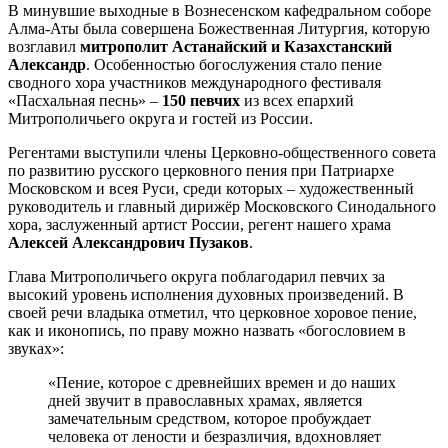
В минувшие выходные в Вознесенском кафедральном соборе
Алма-Аты была совершена Божественная Литургия, которую
возглавил
митрополит Астанайский и Казахстанский
Александр
. Особенностью богослужения стало пение
сводного хора участников международного фестиваля
«Пасхальная песнь» –
150 певчих
из всех епархий
Митрополичьего округа и гостей из России.
Регентами выступили члены Церковно-общественного совета
по развитию русского церковного пения при Патриархе
Московском и всея Руси, среди которых – художественный
руководитель и главный дирижёр Московского Синодального
хора, заслуженный артист России, регент нашего храма
Алексей Александрович Пузаков
.
Глава Митрополичьего округа поблагодарил певчих за
высокий уровень исполнения духовных произведений. В
своей речи владыка отметил, что церковное хоровое пение,
как и иконопись, по праву можно назвать «богословием в
звуках»:
«Пение, которое с древнейших времен и до наших
дней звучит в православных храмах, является
замечательным средством, которое пробуждает
человека от лености и безразличия, вдохновляет