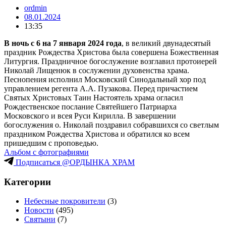
ordmin
08.01.2024
13:35
В ночь с 6 на 7 января 2024 года
, в великий двунадесятый
праздник Рождества Христова была совершена Божественная
Литургия. Праздничное богослужение возглавил протоиерей
Николай Лищенюк в сослужении духовенства храма.
Песнопения исполнил Московский Синодальный хор под
управлением регента А.А. Пузакова. Перед причастием
Святых Христовых Таин Настоятель храма огласил
Рождественское послание Святейшего Патриарха
Московского и всея Руси Кирилла. В завершении
богослужения о. Николай поздравил собравшихся со светлым
праздником Рождества Христова и обратился ко всем
пришедшим с проповедью.
Альбом с фотографиями
Подписаться @ОРДЫНКА ХРАМ
Категории
Небесные покровители
(3)
Новости
(495)
Святыни
(7)