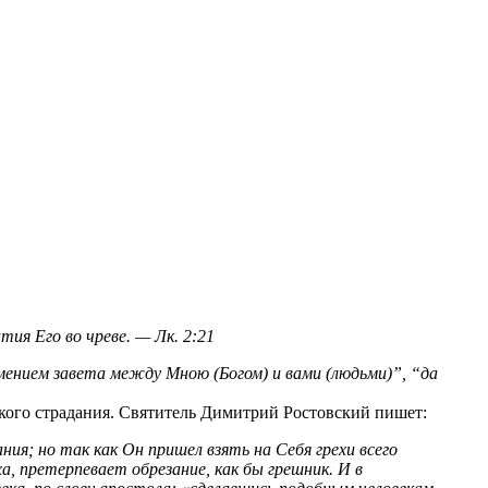
тия Его во чреве.
— Лк. 2:21
мением завета между Мною (Богом) и вами (людьми)”, “да
ского страдания. Святитель Димитрий Ростовский пишет:
ия; но так как Он пришел взять на Себя грехи всего
еха, претерпевает обрезание, как бы грешник. И в