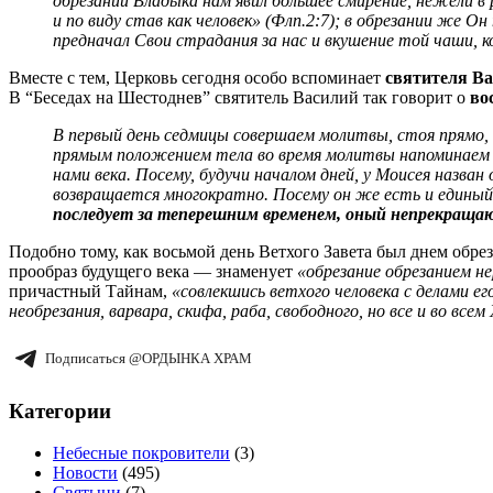
обрезании Владыка нам явил большее смирение, нежели в
и по виду став как человек» (Флп.2:7); в обрезании же О
предначал Свои страдания за нас и вкушение той чаши, ко
Вместе с тем, Церковь сегодня особо вспоминает
святителя Ва
В “Беседах на Шестоднев” святитель Василий так говорит о
во
В первый день седмицы совершаем молитвы, стоя прямо, н
прямым положением тела во время молитвы напоминаем се
нами века. Посему, будучи началом дней, у Моисея назван
возвращается многократно. Посему он же есть и едины
последует за теперешним временем, оный непрекращаю
Подобно тому, как восьмой день Ветхого Завета был днем обре
прообраз будущего века — знаменует
«обрезание обрезанием не
причастный Тайнам,
«совлекшись ветхого человека с делами его
необрезания, варвара, скифа, раба, свободного, но все и во всем 
Подписаться @ОРДЫНКА ХРАМ
Категории
Небесные покровители
(3)
Новости
(495)
Святыни
(7)