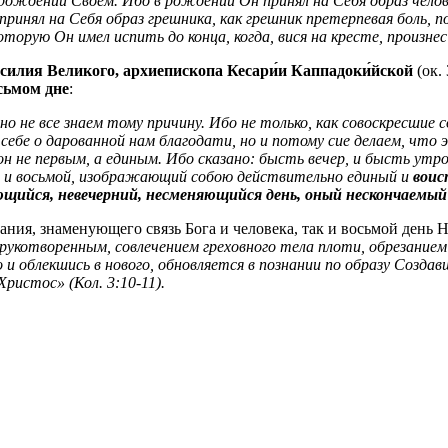
 рождении Своем. Ибо в рождении Он принял на Себя образ челов
н принял на Себя образ грешника, как грешник претерпевая боль,
торую Он имел испить до конца, когда, вися на кресте, произнес
силия Великого, архиепископа Кесари́и Каппадоки́йской
(ок.
сьмом дне
:
о не все знаем тому причину. Ибо не только, как совоскресшие 
бе о дарованной нам благодати, но и потому cиe делаем, что 
 он не первым, а единым. Ибо сказано: бысть вечер, и бысть утро
й и восьмой, изображающий собою действительно единый и
воис
щийся, невечерний, несменяющийся день, оный нескончаемый
зания, знаменующего связь Бога и человека, так и восьмой день
рукотворенным, совлечением греховного тела плоти, обрезанием
 и облекшись в нового, обновляется в познании по образу Создавше
Христос» (Кол. 3:10-11).