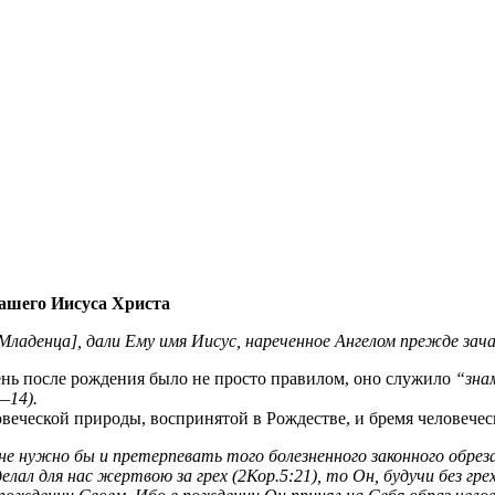
 нашего Иисуса Христа
ладенца], дали Ему имя Иисус, нареченное Ангелом прежде зача
день после рождения было не просто правилом, оно служило
“зна
—14).
овеческой природы, воспринятой в Рождестве, и бремя человече
е нужно бы и претерпевать того болезненного законного обрезан
делал для нас жертвою за грех (2Кор.5:21), то Он, будучи без гр