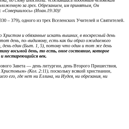
ека, по слову апостола: «сделавшись подобным человекам
 положенную за грех. Обрезанием, им принятым, Он
: «Совершилось» (Иоан.19:30)!
 330 – 379), одного из трех Вселенских Учителей и Святителей.
со Христом и обязанные искать вышних, в воскресный день
этот день, по–видимому, есть как бы образ ожидаемого
, день един (Быт. 1, 5), потому что один и тот же день
тину восьмой день, то есть, оное состояние, которое
 и нестареющийся век.
 Нового Завета — день литургии, день Второго Пришествия,
 Христовым» (Кол. 2:11)
, поскольку всякий христианин,
го его, где нет ни Еллина, ни Иудея, ни обрезания, ни