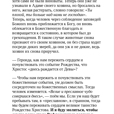
хотя сами не были виноваты. Теперь они уже не
узнавали в Адаме своего хозяина, но бросались на
него, желая растерзать, словно говорили: «
Ты
плохой, ты больше над нами не господин
».
Теперь, когда человек через соблюдение заповедей
Божиих вновь приближается к Богу, он вновь
облекается в Божественную благодать и
возвращается к состоянию, в котором был до
грехопадения. В таком случае животные снова
признают его своим хозяином, он без страха ходит
посреди диких зверей, да они уж и не дикие, ведь
хозяин их снова приручил.
— Геронда, как нам пережить сердцем и
почувствовать это событие Рождества, что
Христос «днесь раждается от Девы»?
— Чтобы нам пережить и почувствовать эти
божественные события, ум должен быть
сосредоточен на божественных смыслах. Тогда
человек изменяется. «
Велие и преславное чудо
совершися днесь
», — поём мы. Если ум наш будет
пребывать там, в «преславном», в странном, тогда
мы будем переживать сердцем великое таинство
Рождества Христова.
И
я буду молиться, чтобы