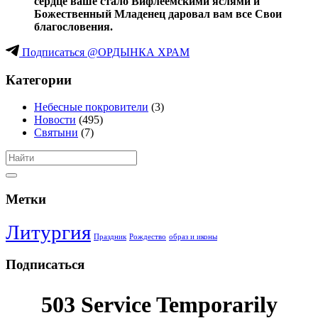
сердце ваше стало Вифлеемскими яслями и
Божественный Младенец даровал вам все Свои
благословения.
Подписаться @ОРДЫНКА ХРАМ
Категории
Небесные покровители
(3)
Новости
(495)
Святыни
(7)
Метки
Литургия
Праздник
Рождество
образ и иконы
Подписаться