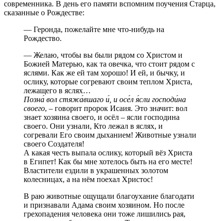
современника. В день его памяти вспомним поучения Старца,
сказанные о Рождестве:
— Геронда, пожелайте мне что-нибудь на
Рождество.
— Желаю, чтобы вы были рядом со Христом и
Божией Матерью, как та овечка, что стоит рядом с
яслями. Как же ей там хорошо! И ей, и бычку, и
ослику, которые согревают своим теплом Христа,
лежащего в яслях…
Позна́ вол стяжа́вшаго и́, и осе́л я́сли господи́на
своего
, – говорит пророк Исаия. Это значит: вол
знает хозяина своего, и осёл – ясли господина
своего. Они узнали, Кто лежал в яслях, и
согревали Его своим дыханием! Животные узнали
своего Создателя!
А какая честь выпала ослику, который вёз Христа
в Египет! Как бы мне хотелось быть на его месте!
Властители ездили в украшенных золотом
колесницах, а на нём поехал Христос!
В раю животные ощущали благоухание благодати
и признавали Адама своим хозяином. Но после
грехопадения человека они тоже лишились рая,