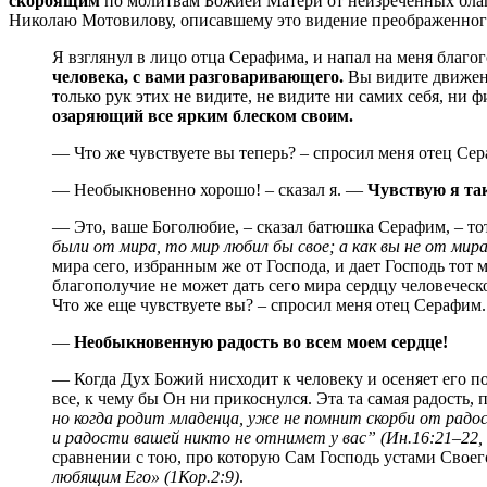
скорбящим
по молитвам Божией Матери от неизреченных благ
Николаю Мотовилову, описавшему это видение преображенног
Я взглянул в лицо отца Серафима, и напал на меня благ
человека, с вами разговаривающего.
Вы видите движение
только рук этих не видите, не видите ни самих себя, ни 
озаряющий все ярким блеском своим.
— Что же чувствуете вы теперь? – спросил меня отец Се
— Необыкновенно хорошо! – сказал я. —
Чувствую я та
— Это, ваше Боголюбие, – сказал батюшка Серафим, – то
были от мира, то мир любил бы свое; а как вы не от мира
мира сего, избранным же от Господа, и дает Господь тот м
благополучие не может дать сего мира сердцу человечес
Что же еще чувствуете вы? – спросил меня отец Серафим.
—
Необыкновенную радость во всем моем сердце!
— Когда Дух Божий нисходит к человеку и осеняет его п
все, к чему бы Он ни прикоснулся. Эта та самая радость
но когда родит младенца, уже не помнит скорби от радос
и радости вашей никто не отнимет у вас” (Ин.16:21–22, 
сравнении с тою, про которую Сам Господь устами Своег
любящим Его» (1Кор.2:9)
.