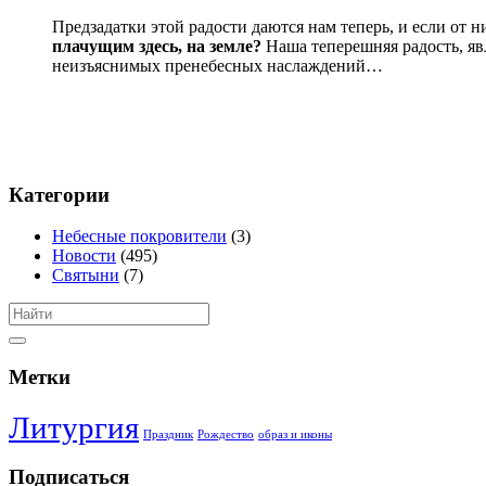
Предзадатки этой радости даются нам теперь, и если от н
плачущим здесь, на земле?
Наша теперешняя радость, явл
неизъяснимых пренебесных наслаждений…
Категории
Небесные покровители
(3)
Новости
(495)
Святыни
(7)
Метки
Литургия
Праздник
Рождество
образ и иконы
Подписаться