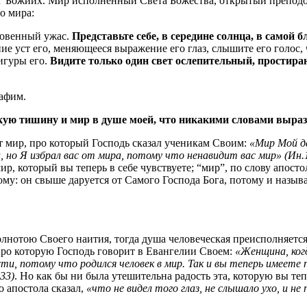
 Божиих. Мир исполненный Света Божества, открытый преподоб
о мира:
оговенный ужас.
Представьте себе, в середине солнца, в самой 
 уст его, меняющееся выражение его глаз, слышите его голос, чу
фигуры его.
Видите только один свет ослепительный, простира
рафим.
кую тишину и мир в душе моей, что никакими словами выраз
т мир, про который Господь сказал ученикам Своим:
«Мир Мой да
, но Я избрал вас от мира, потому что ненавидит вас мир» (Ин.1
ир, который вы теперь в себе чувствуете; “мир”, по слову апост
кому: он свыше даруется от Самого Господа Бога, потому и наз
олнотою Своего наития, тогда душа человеческая преисполняетс
, про которую Господь говорит в Евангелии Своем:
«Женщина, ког
ти, потому что родился человек в мир. Так и вы теперь имеете п
33)
. Но как бы ни была утешительна радость эта, которую вы теп
о апостола сказал,
«что не видел того глаз, не слышало ухо, и не