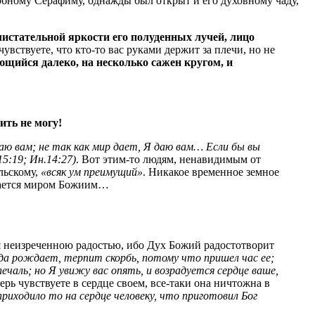
ному Серафиму, однажды был открыт и его духовному чаду,
блистательной яркости его полуденных лучей, лицо
вствуете, что кто-то вас руками держит за плечи, но не
ющийся далеко, на несколько сажен кругом, и
ить не могу!
ю вам; не так как мир дает, Я даю вам… Если бы вы
5:19; Ин.14:27)
. Вот этим-то людям, ненавидимым от
ольскому,
«всяк ум преимущий»
. Никакое временное земное
ывается миром Божиим…
я неизреченною радостью, ибо Дух Божий радостотворит
да рождает, терпит скорбь, потому что пришел час ее;
ечаль; но Я увижу вас опять, и возрадуется сердце ваше,
ерь чувствуете в сердце своем, все-таки она ничтожна в
 приходило то на сердце человеку, что приготовил Бог