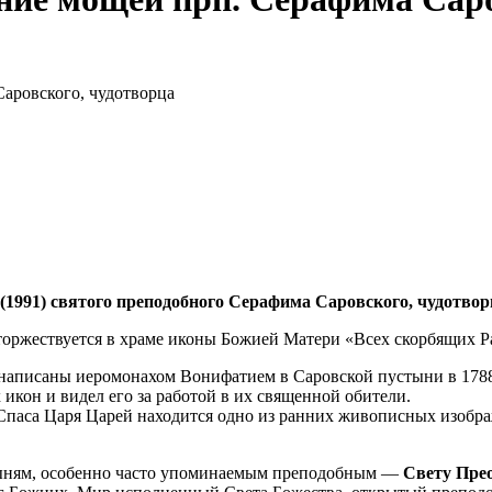
Саровского, чудотворца
 (1991) святого преподобного Серафима Саровского, чудотвор
торжествуется в храме иконы Божией Матери «Всех скорбящих Р
 написаны иеромонахом Вонифатием в Саровской пустыни в 1788
икон и видел его за работой в их священной обители.
м Спаса Царя Царей находится одно из ранних живописных изоб
ятыням, особенно часто упоминаемым преподобным —
Свету Пре