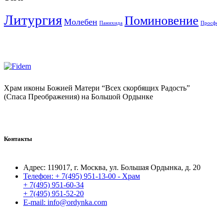
Литургия
Поминовение
Молебен
Панихида
Просф
Храм иконы Божией Матери “Всех скорбящих Радость”
(Спаса Преображения) на Большой Ордынке
Контакты
Адрес:
119017, г. Москва, ул. Большая Ордынка, д. 20
Телефон:
+ 7(495) 951-13-00 - Храм
+ 7(495) 951-60-34
+ 7(495) 951-52-20
E-mail:
info@ordynka.com