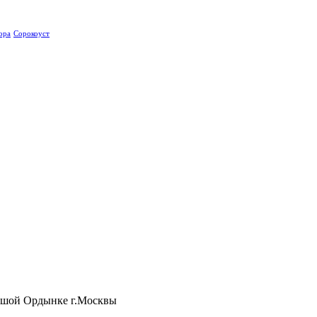
ора
Сорокоуст
ьшой Ордынке г.Москвы