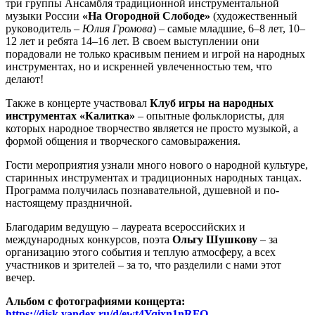
три группы Ансамбля традиционной инструментальной
музыки России
«На Огородной Слободе»
(художественный
руководитель –
Юлия Громова
) – самые младшие, 6–8 лет, 10–
12 лет и ребята 14–16 лет. В своем выступлении они
порадовали не только красивым пением и игрой на народных
инструментах, но и искренней увлеченностью тем, что
делают!
Также в концерте участвовал
Клуб игры на народных
инструментах «Калитка»
– опытные фольклористы, для
которых народное творчество является не просто музыкой, а
формой общения и творческого самовыражения.
Гости мероприятия узнали много нового о народной культуре,
старинных инструментах и традиционных народных танцах.
Программа получилась познавательной, душевной и по-
настоящему праздничной.
Благодарим ведущую – лауреата всероссийских и
международных конкурсов, поэта
Ольгу Шушкову
– за
организацию этого события и теплую атмосферу, а всех
участников и зрителей – за то, что разделили с нами этот
вечер.
Альбом с фотографиями концерта:
https://disk.yandex.ru/d/ewt4Yqixn1nRFQ