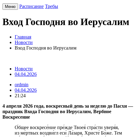
Расписание
Требы
Меню
Вход Господня во Иерусалим
Главная
Новости
Вход Господня во Иерусалим
Новости
04.04.2026
ordmin
04.04.2026
21:24
4 апреля 2026 года, воскресный день за неделю до Пасхи —
праздник Входа Господня во Иерусалим, Вербное
Воскресение
О́бщее воскресе́ние пре́жде Твоея́ стра́сти уверя́я,
из ме́ртвых воздви́гл еси́ Ла́заря, Христе́ Бо́же. Тем