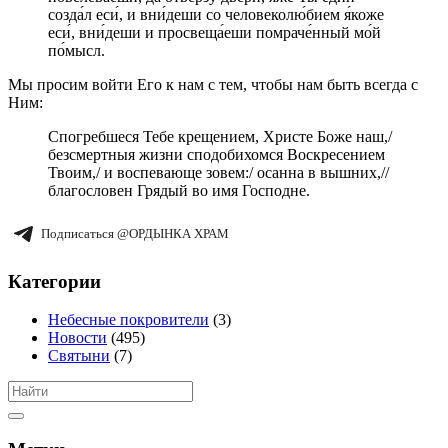
созда́л еси́, и вни́деши со человеколю́бием я́коже
еси́, вни́деши и просвеща́еши помраче́нный мо́й
по́мысл.
Мы просим войти Его к нам с тем, чтобы нам быть всегда с
Ним:
Спогребшеся Тебе крещением, Христе Боже наш,/
безсмертныя жизни сподобихомся Воскресением
Твоим,/ и воспевающе зовем:/ осанна в вышних,//
благословен Грядый во имя Господне.
Подписаться @ОРДЫНКА ХРАМ
Категории
Небесные покровители
(3)
Новости
(495)
Святыни
(7)