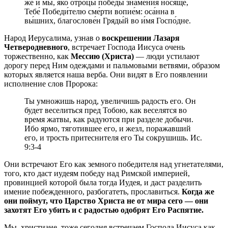
же́ и мы, яко о́троцы побе́ды зна́мения нося́ще,
Тебе́ Победи́телю сме́рти вопие́м: оса́нна в
вы́шних, благослове́н Гряды́й во и́мя Госпо́дне.
Народ Иерусалима, узнав о
воскрешении Лазаря
Четверодневного
, встречает Господа Иисуса очень
торжественно, как
Мессию (Христа)
— люди устилают
дорогу перед Ним одеждами и пальмовыми ветвями, образом
которых является наша верба. Они видят в Его появлении
исполнение слов Пророка:
Ты умножишь народ, увеличишь радость его. Он
будет веселиться пред Тобою, как веселятся во
время жатвы, как радуются при разделе добычи.
Ибо ярмо, тяготившее его, и жезл, поражавший
его, и трость притеснителя его Ты сокрушишь. Ис.
9:3-4
Они встречают Его как земного победителя над угнетателями,
того, кто даст иудеям победу над Римской империей,
провинцией которой была тогда Иудея, и даст разделить
имение побежденного, разбогатеть, прославиться.
Когда же
они поймут, что Царство Христа не от мира сего — они
захотят Его убить и с радостью одобрят Его Распятие.
Мы, христиане, тоже сегодня встречаем Господа Иисуса как