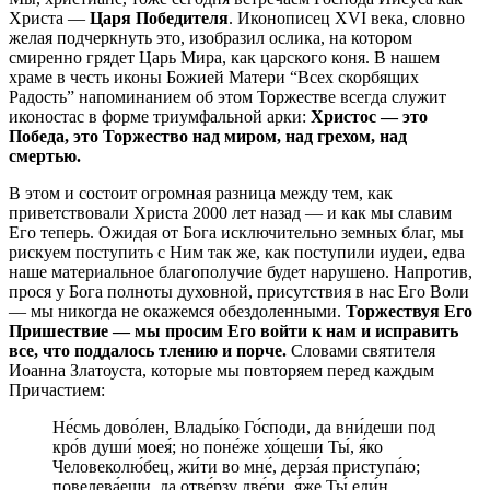
Христа —
Царя Победителя
. Иконописец XVI века, словно
желая подчеркнуть это, изобразил ослика, на котором
смиренно грядет Царь Мира, как царского коня. В нашем
храме в честь иконы Божией Матери “Всех скорбящих
Радость” напоминанием об этом Торжестве всегда служит
иконостас в форме триумфальной арки:
Христос — это
Победа, это Торжество над миром, над грехом, над
смертью.
В этом и состоит огромная разница между тем, как
приветствовали Христа 2000 лет назад — и как мы славим
Его теперь. Ожидая от Бога исключительно земных благ, мы
рискуем поступить с Ним так же, как поступили иудеи, едва
наше материальное благополучие будет нарушено. Напротив,
прося у Бога полноты духовной, присутствия в нас Его Воли
— мы никогда не окажемся обездоленными.
Торжествуя Его
Пришествие — мы просим Его войти к нам и исправить
все, что поддалось тлению и порче.
Словами святителя
Иоанна Златоуста, которые мы повторяем перед каждым
Причастием:
Не́смь дово́лен, Влады́ко Го́споди, да вни́деши под
кро́в души́ моея́; но поне́же хо́щеши Ты́, я́ко
Человеколю́бец, жи́ти во мне́, дерза́я приступа́ю;
повелева́еши, да отве́рзу две́ри, я́же Ты́ еди́н