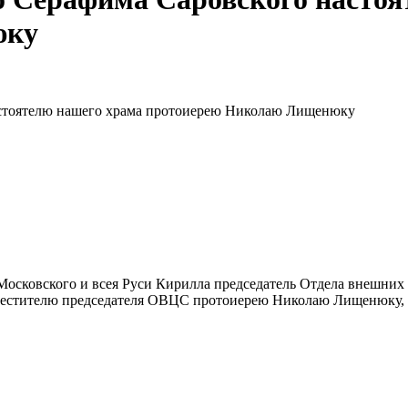
юку
астоятелю нашего храма протоиерею Николаю Лищенюку
осковского и всея Руси Кирилла председатель Отдела внешних
местителю председателя ОВЦС протоиерею Николаю Лищенюку, 2