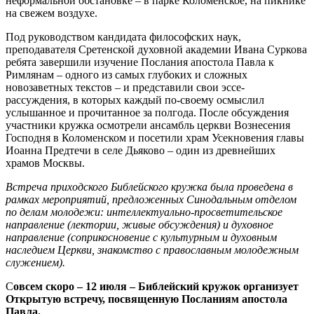
неформальной обстановке – в парке Коломенское, на пикнике
на свежем воздухе.
Под руководством кандидата философских наук,
преподавателя Сретенской духовной академии Ивана Суркова
ребята завершили изучение Послания апостола Павла к
Римлянам – одного из самых глубоких и сложных
новозаветных текстов – и представили свои эссе-
рассуждения, в которых каждый по-своему осмыслил
услышанное и прочитанное за полгода. После обсуждения
участники кружка осмотрели ансамбль церкви Вознесения
Господня в Коломенском и посетили храм Усекновения главы
Иоанна Предтечи в селе Дьяково – один из древнейших
храмов Москвы.
Встреча приходского Библейского кружка была проведена в
рамках мероприятий, предложенных Синодальным отделом
по делам молодежи: интеллектуально-просветительское
направление (лектории, живые обсуждения) и духовное
направление (соприкосновение с культурным и духовным
наследием Церкви, знакомство с православным молодежным
служением).
С
овсем скоро – 12 июля – Библейский кружок организует
Открытую встречу, посвященную Посланиям апостола
Павла.